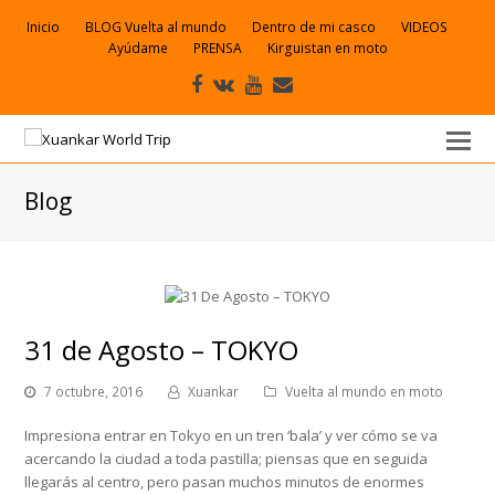
Inicio
BLOG Vuelta al mundo
Dentro de mi casco
VIDEOS
Ayúdame
PRENSA
Kirguistan en moto
Facebook
VK
Youtube
Correo
electrónico
Blog
31 de Agosto – TOKYO
7 octubre, 2016
Xuankar
Vuelta al mundo en moto
Impresiona entrar en Tokyo en un tren ‘bala’ y ver cómo se va
acercando la ciudad a toda pastilla; piensas que en seguida
llegarás al centro, pero pasan muchos minutos de enormes