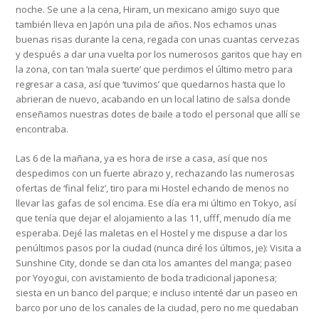
noche. Se une a la cena, Hiram, un mexicano amigo suyo que
también lleva en Japón una pila de años. Nos echamos unas
buenas risas durante la cena, regada con unas cuantas cervezas
y después a dar una vuelta por los numerosos garitos que hay en
la zona, con tan ‘mala suerte’ que perdimos el último metro para
regresar a casa, así que ‘tuvimos’ que quedarnos hasta que lo
abrieran de nuevo, acabando en un local latino de salsa donde
enseñamos nuestras dotes de baile a todo el personal que allí se
encontraba.
Las 6 de la mañana, ya es hora de irse a casa, así que nos
despedimos con un fuerte abrazo y, rechazando las numerosas
ofertas de ‘final feliz’, tiro para mi Hostel echando de menos no
llevar las gafas de sol encima. Ese día era mi último en Tokyo, así
que tenía que dejar el alojamiento a las 11, ufff, menudo día me
esperaba. Dejé las maletas en el Hostel y me dispuse a dar los
penúltimos pasos por la ciudad (nunca diré los últimos, je): Visita a
Sunshine City, donde se dan cita los amantes del manga; paseo
por Yoyogui, con avistamiento de boda tradicional japonesa;
siesta en un banco del parque; e incluso intenté dar un paseo en
barco por uno de los canales de la ciudad, pero no me quedaban