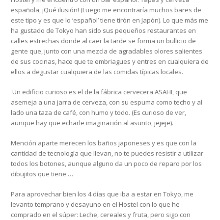
española, ¡Qué ilusión! (Luego me encontraría muchos bares de
este tipo y es que lo ‘español’ tiene tirón en Japón). Lo que más me
ha gustado de Tokyo han sido sus pequeños restaurantes en
calles estrechas donde al caer la tarde se forma un bullicio de
gente que, junto con una mezcla de agradables olores salientes
de sus cocinas, hace que te embriagues y entres en cualquiera de
ellos a degustar cualquiera de las comidas típicas locales.
Un edificio curioso es el de la fábrica cervecera ASAHI, que
asemeja a una jarra de cerveza, con su espuma como techo y al
lado una taza de café, con humo y todo. (Es curioso de ver,
aunque hay que echarle imaginación al asunto, jejeje).
Mención aparte merecen los baños japoneses y es que con la
cantidad de tecnología que llevan, no te puedes resistir a utilizar
todos los botones, aunque alguno da un poco de reparo por los
dibujitos que tiene …
Para aprovechar bien los 4 días que iba a estar en Tokyo, me
levanto temprano y desayuno en el Hostel con lo que he
comprado en el súper: Leche, cereales y fruta, pero sigo con