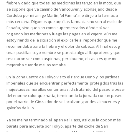
fiebre y dado que todas las medicinas las tengo en la moto, que
se supone que va camino de Vancouver, y aconsejado desde
Córdoba por mi amigo Martín, ‘el Farma’, me dirijo a la farmacia
más cercana. Digamos que aquí las farmacias no son al estilo de
España, sino que son como supermercados dónde tú vas
cogiendo las medicinas y luego las pagas en el cajero. Aún me
estoy riendo de la situación al explicarle al reponedor qué me
recomendaba para la fiebre y el dolor de cabeza. Al final escogí
unas pastillas cuyo nombre se parecía algo al Ibuprofeno y que
resultaron ser como aspirinas, pero bueno, el caso es que me
mejoraba cuando me las tomaba.
En la Zona Centro de Tokyo visito el Parque Ueno y los Jardines
Imperiales que se encuentran perfectamente protegidos tras las
majestuosas murallas centenarias, disfrutando del paseo a pesar
del enorme calor que hacía, terminando la jornada con un paseo
por el barrio de Ginza donde se localizan grandes almacenes y
galerías de lujo.
Ya se me ha terminado el Japan Rail Pass, así que la opción más
barata para moverte por Tokyo, aparte del coche de San