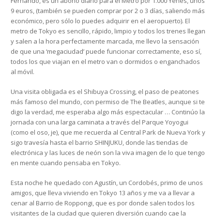
Fernando, es un abono diario para el Metro por 1.000 Yenes, unos
9 euros, (también se pueden comprar por 2 o 3 días, saliendo más
económico, pero sólo lo puedes adquirir en el aeropuerto). El
metro de Tokyo es sencillo, rápido, limpio y todos los trenes llegan
y salen a la hora perfectamente marcada, me llevo la sensación
de que una ‘megaciudad’ puede funcionar correctamente, eso sí,
todos los que viajan en el metro van o dormidos o enganchados
al móvil.
Una visita obligada es el Shibuya Crossing, el paso de peatones
más famoso del mundo, con permiso de The Beatles, aunque si te
digo la verdad, me esperaba algo más espectacular … Continúo la
jornada con una larga caminata a través del Parque Yoyogui
(como el oso, je), que me recuerda al Central Park de Nueva York y
sigo travesía hasta el barrio SHINJUKU, donde las tiendas de
electrónica y las luces de neón son la viva imagen de lo que tengo
en mente cuando pensaba en Tokyo.
Esta noche he quedado con Agustín, un Cordobés, primo de unos
amigos, que lleva viviendo en Tokyo 13 años y me va a llevar a
cenar al Barrio de Roppongi, que es por donde salen todos los
visitantes de la ciudad que quieren diversión cuando cae la