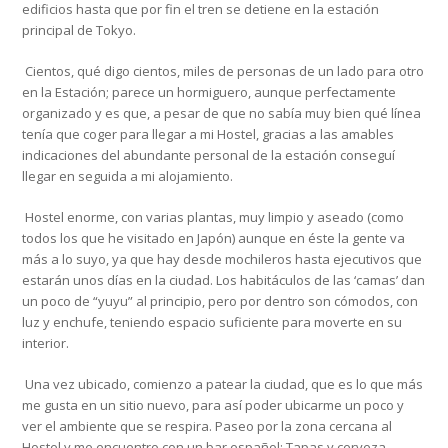
edificios hasta que por fin el tren se detiene en la estación
principal de Tokyo.
Cientos, qué digo cientos, miles de personas de un lado para otro
en la Estación; parece un hormiguero, aunque perfectamente
organizado y es que, a pesar de que no sabía muy bien qué línea
tenía que coger para llegar a mi Hostel, gracias a las amables
indicaciones del abundante personal de la estación conseguí
llegar en seguida a mi alojamiento.
Hostel enorme, con varias plantas, muy limpio y aseado (como
todos los que he visitado en Japón) aunque en éste la gente va
más a lo suyo, ya que hay desde mochileros hasta ejecutivos que
estarán unos días en la ciudad. Los habitáculos de las ‘camas’ dan
un poco de “yuyu” al principio, pero por dentro son cómodos, con
luz y enchufe, teniendo espacio suficiente para moverte en su
interior.
Una vez ubicado, comienzo a patear la ciudad, que es lo que más
me gusta en un sitio nuevo, para así poder ubicarme un poco y
ver el ambiente que se respira. Paseo por la zona cercana al
Hostel y me encuentro con un bar español: Tapas y cerveza