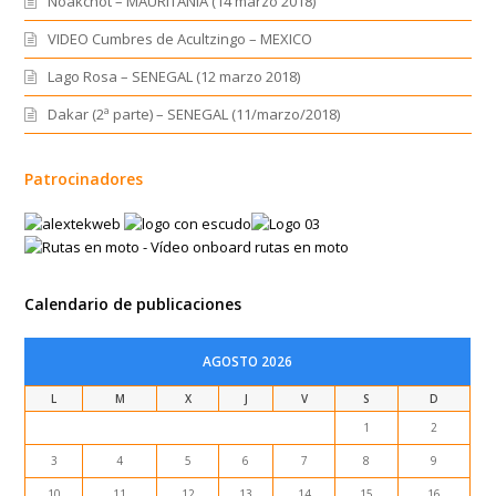
Noakchot – MAURITANIA (14 marzo 2018)
VIDEO Cumbres de Acultzingo – MEXICO
Lago Rosa – SENEGAL (12 marzo 2018)
Dakar (2ª parte) – SENEGAL (11/marzo/2018)
Patrocinadores
Calendario de publicaciones
AGOSTO 2026
L
M
X
J
V
S
D
1
2
3
4
5
6
7
8
9
10
11
12
13
14
15
16