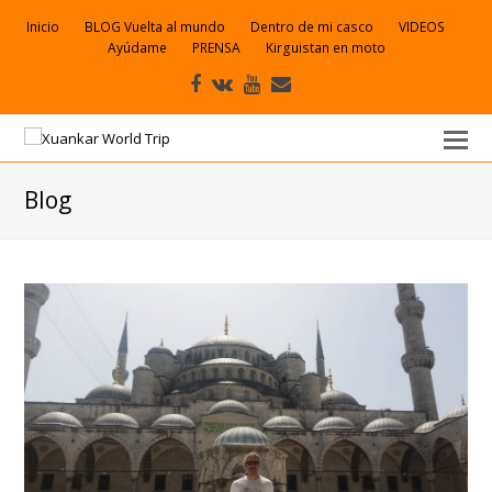
Inicio
BLOG Vuelta al mundo
Dentro de mi casco
VIDEOS
Ayúdame
PRENSA
Kirguistan en moto
Facebook
VK
Youtube
Correo
electrónico
Blog