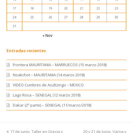
17
18
19
20
21
22
23
24
25
26
27
28
29
30
31
« Nov
Entradas recientes
Frontera MAURITANIA – MARRUECOS (15 marzo 2018)
Noakchot – MAURITANIA (14 marzo 2018)
VIDEO Cumbres de Acultzingo – MEXICO
Lago Rosa – SENEGAL (12 marzo 2018)
Dakar (2ª parte) – SENEGAL (11/marzo/2018)
previous
17 de junio. Taller en Grecia y
20 y 21 de Junio. Varna y
next