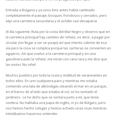
Entrada a Bulgaria y ya unos kms antes había cambiado
completamente el paisaje, bosques frondosos y cerrados, pero
elijo una carretera secundaria y el asfalto casi desaparce.
Al día siguiente, Ruta por la costa del Mar Negro y observo que en
la carretera principal hay carteles de ‘viñeta’, es decir, a pagar por
circular (sin llegar a ser un peaje) así que intento salirme de esa
vía pero la cosa se complica porque las carrteras se convierten en
agujeros. Así que vuelvo a la carretera principal y en una
gasolinera pido la ‘viñeta’, me miran con cara rara y me dice que
las motos ‘No viñet’.
Muchos pueblos por toda la costa y multitud de veraneantes en
todos ellos. En uno cualquiera paro y mientras me estaba
comiendo una lata de albóndigas oteando el mar en un parque,
en el banco de al lado que estaba al sol, se ha sentado el
jardinero. Le he dicho que se sentara junto a mí, que tenía
sombra. No hablaba una papa de inglés, ni yo de Búlgaro, pero
nos hemos hecho colegas y hemos echado unas risas mientras
intetábamos hacernos entender.