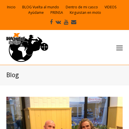
Inicio
BLOG Vuelta al mundo
Dentro de mi casco
VIDEOS
Ayúdame
PRENSA
Kirguistan en moto
Facebook
VK
Youtube
Correo
electrónico
Blog