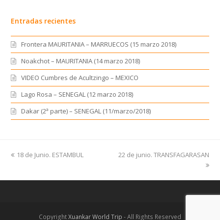
Entradas recientes
Frontera MAURITANIA – MARRUECOS (15 marzo 2018)
Noakchot – MAURITANIA (14 marzo 2018)
VIDEO Cumbres de Acultzingo – MEXICO
Lago Rosa – SENEGAL (12 marzo 2018)
Dakar (2ª parte) – SENEGAL (11/marzo/2018)
previous
18 de Junio. ESTAMBUL
22 de junio. TRANSFAGARASAN
next
post:
post:
Copyright
Xuankar World Trip
- All Rights Reserved