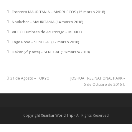
previous
31 de Agosto – TOKYO
JOSHUA TREE NATIONAL PARK –
next
post:
post:
5 de Octubre de 2016
Copyright
Xuankar World Trip
- All Rights Reserved