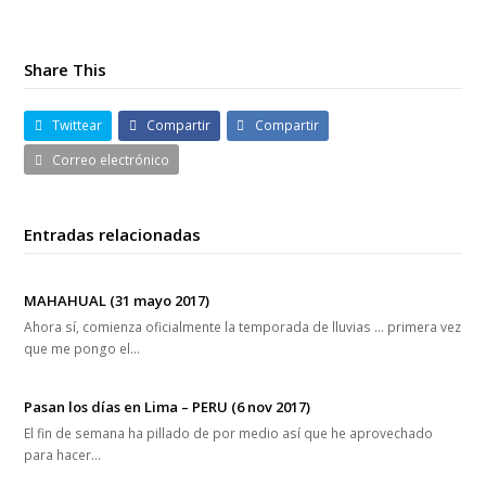
MAHAHUAL (31 mayo 2017)
Ahora sí, comienza oficialmente la temporada de lluvias … primera vez
que me pongo el…
Pasan los días en Lima – PERU (6 nov 2017)
El fin de semana ha pillado de por medio así que he aprovechado
para hacer…
CUBA – La Habana (19 sept 2017)
La última etapa en el país la pasamos de nuevo en la capital, La
Habana,…
Patrocinadores