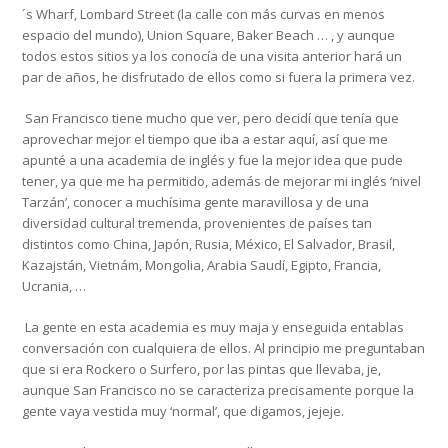
´s Wharf, Lombard Street (la calle con más curvas en menos
espacio del mundo), Union Square, Baker Beach … , y aunque
todos estos sitios ya los conocía de una visita anterior hará un
par de años, he disfrutado de ellos como si fuera la primera vez.
San Francisco tiene mucho que ver, pero decidí que tenía que
aprovechar mejor el tiempo que iba a estar aquí, así que me
apunté a una academia de inglés y fue la mejor idea que pude
tener, ya que me ha permitido, además de mejorar mi inglés ‘nivel
Tarzán’, conocer a muchísima gente maravillosa y de una
diversidad cultural tremenda, provenientes de países tan
distintos como China, Japón, Rusia, México, El Salvador, Brasil,
Kazajstán, Vietnám, Mongolia, Arabia Saudí, Egipto, Francia,
Ucrania, …
La gente en esta academia es muy maja y enseguida entablas
conversación con cualquiera de ellos. Al principio me preguntaban
que si era Rockero o Surfero, por las pintas que llevaba, je,
aunque San Francisco no se caracteriza precisamente porque la
gente vaya vestida muy ‘normal’, que digamos, jejeje.