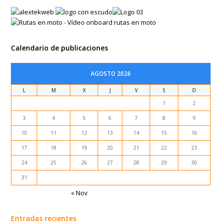
3
4
5
6
7
8
9
10
11
12
13
14
15
16
17
18
19
20
21
22
23
24
25
26
27
28
29
30
31
« Nov
Entradas recientes
Frontera MAURITANIA – MARRUECOS (15 marzo 2018)
Noakchot – MAURITANIA (14 marzo 2018)
VIDEO Cumbres de Acultzingo – MEXICO
Lago Rosa – SENEGAL (12 marzo 2018)
Dakar (2ª parte) – SENEGAL (11/marzo/2018)