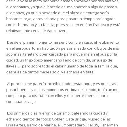
decidí enviar la moto por barco hasta Vancouver por dos motivos,
el económico, ya que al hacerlo así me ahorraba algo de pasta y
el emotivo, ya que a pesar de que el plazo de entrega sería
bastante largo, aprovecharía para pasar un tiempo prolongado
con mi hermano y su familia, pues residen en San Francisco y está
relativamente cerca de Vancouver.
Desde el primer momento me sentí como en casa: el recibimiento
en el aeropuerto, mi habitación personalizada con dibujos de mis
sobrinas, tarjeta ‘clipper’ cargada para moverme en el bus por la
ciudad, un frigo típico americano lleno de comida, un juego de
llaves, … pero sobre todo el calor humano de toda la familia que,
después de tantos meses solo, ya echaba en falta.
Al principio me parecía increíble poder estar aquí, y es que, tras
pasar buenos y malos momentos encima de la moto, tenía un mes
completo para disfrutar con ellos y recuperar fuerzas para
continuar el viaje.
Los primeros días fueron de turismo, pateando la ciudad y
echando cientos de fotos: Golden Gate Bridge, Museo de las
Finas Artes, Barrio de Marina, el Embarcadero, Pier 39, Fisherman