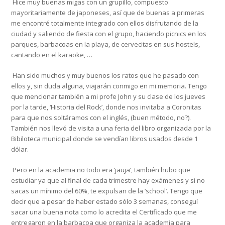
Hice muy buenas migas con un grupillo, compuesto
mayoritariamente de japoneses, así que de buenas a primeras
me encontré totalmente integrado con ellos disfrutando de la
ciudad y saliendo de fiesta con el grupo, haciendo picnics en los
parques, barbacoas en la playa, de cervecitas en sus hostels,
cantando en el karaoke, …
Han sido muchos y muy buenos los ratos que he pasado con
ellos y, sin duda alguna, viajarán conmigo en mi memoria. Tengo
que mencionar también a mi profe John y su clase de los jueves
por la tarde, ‘Historia del Rock’, donde nos invitaba a Coronitas
para que nos soltáramos con el inglés, (buen método, no?).
También nos llevó de visita a una feria del libro organizada por la
Bibiloteca municipal donde se vendían libros usados desde 1
dólar.
Pero en la academia no todo era ‘jauja’, también hubo que
estudiar ya que al final de cada trimestre hay exámenes y si no
sacas un mínimo del 60%, te expulsan de la ‘school’. Tengo que
decir que a pesar de haber estado sólo 3 semanas, conseguí
sacar una buena nota como lo acredita el Certificado que me
entregaron en la barbacoa que organiza la academia para