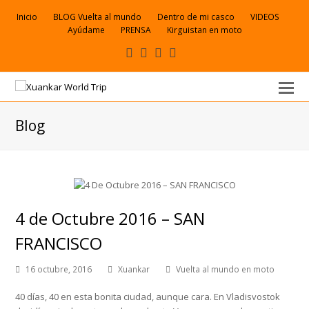
Inicio
BLOG Vuelta al mundo
Dentro de mi casco
VIDEOS
Ayúdame
PRENSA
Kirguistan en moto
Facebook
VK
Youtube
Correo
electrónico
Blog
4 de Octubre 2016 – SAN
FRANCISCO
16 octubre, 2016
Xuankar
Vuelta al mundo en moto
40 días, 40 en esta bonita ciudad, aunque cara. En Vladisvostok