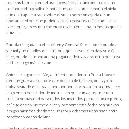
con más fuerza, pero el asfalto está limpio, únicamente me ha
costado trabajo salir del hotel pues en la zona sombría el hielo
aún está apelmazado sobre el suelo pero con ayuda de un
operario del hotel he podido salir sin mayores dificultades a la
carretera, y no es una carretera cualquiera … nada menos que la
Ruta 66!
Parada obligada en el Huckberry General Store donde puedes
ver mil y un detalles de la historia que allí se acumula y si te fijas
bien, puedes encontrar una pegatina de MAS GAS CLUB que puse
allí hace algo más de 2 años.
Antes de llegar a Las Vegas intento acceder a la Presa Hoover
pero un gran atasco hace que desista de tal idea, pues ya la
había visitado en mi viaje anterior por esta zona. En la ciudad me
alojo en un hostel donde me indican que van a preparar una
comida de Navidad para todos los invitados por un módico precio,
así que decido unirme a ellos y compartir esta fecha con nuevos
amigos mientras charlamos un rato y echamos unas risas entre
cervezas y copas de vino.
Cae la noche y ninguno tiene ganas de salir, así que me voy solo