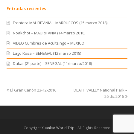
Entradas recientes
Frontera MAURITANIA – MARRUECOS (15 marzo 2018)
Noakchot – MAURITANIA (14 marzo 2018)
VIDEO Cumbres de Acultzingo – MEXICO
Lago Rosa – SENEGAL (12 marzo 2018)
Dakar (2ª parte) – SENEGAL (11/marzo/2018)
previous
El Gran Cañón 23-12-2016
DEATH VALLEY National Park –
next
post:
post:
26 dic 2016
Copyright
Xuankar World Trip
- All Rights Reserved