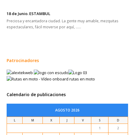
18 de Junio. ESTAMBUL
Preciosa y encantadora ciudad. La gente muy amable, mezquitas
espectaculares, fácil moverse por aquí, ...…
Patrocinadores
Calendario de publicaciones
AGOSTO 2026
L
M
X
J
V
S
D
1
2