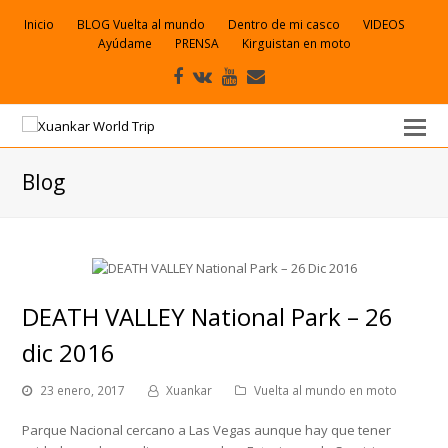
Inicio
BLOG Vuelta al mundo
Dentro de mi casco
VIDEOS
Ayúdame
PRENSA
Kirguistan en moto
Facebook
VK
Youtube
Correo
electrónico
Blog
DEATH VALLEY National Park – 26
dic 2016
23 enero, 2017
Xuankar
Vuelta al mundo en moto
Parque Nacional cercano a Las Vegas aunque hay que tener