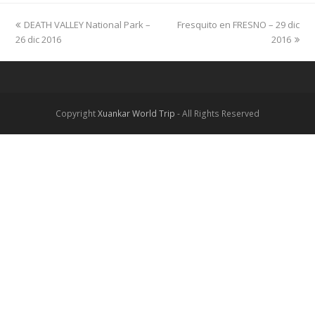
previous
DEATH VALLEY National Park –
Fresquito en FRESNO – 29 dic
next
26 dic 2016
post:
post:
2016
Copyright
Xuankar World Trip
- All Rights Reserved