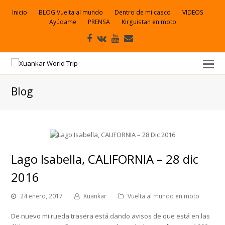
Inicio
BLOG Vuelta al mundo
Dentro de mi casco
VIDEOS
Ayúdame
PRENSA
Kirguistan en moto
Facebook
VK
Youtube
Correo
electrónico
Blog
Lago Isabella, CALIFORNIA – 28 dic
2016
24 enero, 2017
Xuankar
Vuelta al mundo en moto
De nuevo mi rueda trasera está dando avisos de que está en las