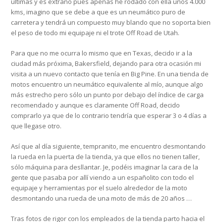
últimas y es extraño pues apenas he rodado con ella unos 4.000
kms, imagino que se debe a que es un neumático puro de
carretera y tendrá un compuesto muy blando que no soporta bien
el peso de todo mi equipaje ni el trote Off Road de Utah.
Para que no me ocurra lo mismo que en Texas, decido ir a la
ciudad más próxima, Bakersfield, dejando para otra ocasión mi
visita a un nuevo contacto que tenía en Big Pine. En una tienda de
motos encuentro un neumático equivalente al mío, aunque algo
más estrecho pero sólo un punto por debajo del índice de carga
recomendado y aunque es claramente Off Road, decido
comprarlo ya que de lo contrario tendría que esperar 3 o 4 días a
que llegase otro.
Así que al día siguiente, tempranito, me encuentro desmontando
la rueda en la puerta de la tienda, ya que ellos no tienen taller,
sólo máquina para desllantar. Je, podéis imaginar la cara de la
gente que pasaba por allí viendo a un españolito con todo el
equipaje y herramientas por el suelo alrededor de la moto
desmontando una rueda de una moto de más de 20 años …
Tras fotos de rigor con los empleados de la tienda parto hacia el