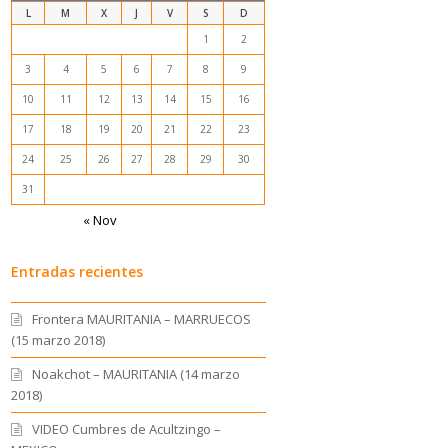
L
M
X
J
V
S
D
1
2
3
4
5
6
7
8
9
10
11
12
13
14
15
16
17
18
19
20
21
22
23
24
25
26
27
28
29
30
31
« Nov
Entradas recientes
Frontera MAURITANIA – MARRUECOS
(15 marzo 2018)
Noakchot – MAURITANIA (14 marzo
2018)
VIDEO Cumbres de Acultzingo –