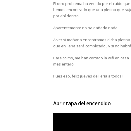
El otro problema ha venido por el ruido que
hemos encontrado que una pletina que sujet
por ahí­ dentro.
Aparentemente no ha dañado nada.
A ver si mañana encontramos dicha pletina e
que en Feria será complicado ) y si no hab
Para colmo, me han cortado la wifi en casa.
mes entero.
Pues eso, feliz jueves de Feria a todos!!
Abrir tapa del encendido