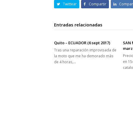
Twittear
Compartir
Compart
Entradas relacionadas
Quito – ECUADOR (6 sept 2017)
SAN 
marz
Tras una reparación improvisada de
Preci
la moto que me ha demorado más
en 15
de 4 horas,…
catal