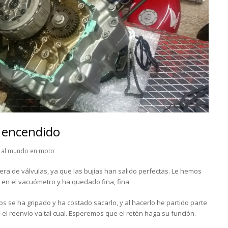
l encendido
a al mundo en moto
era de válvulas, ya que las bujías han salido perfectas. Le hemos
 en el vacuómetro y ha quedado fina, fina.
os se ha gripado y ha costado sacarlo, y al hacerlo he partido parte
 el reenví­o va tal cual. Esperemos que el retén haga su función.