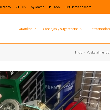
mi casco
VIDEOS
Ayúdame
PRENSA
Kirguistan en moto
Xuankar
Consejos y sugerencias
Patrocinador
Inicio
»
Vuelta al mundo