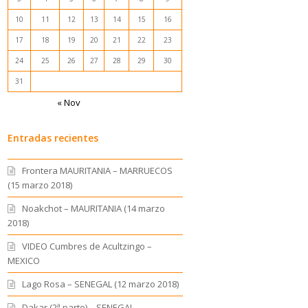
10
11
12
13
14
15
16
17
18
19
20
21
22
23
24
25
26
27
28
29
30
31
« Nov
Entradas recientes
Frontera MAURITANIA – MARRUECOS
(15 marzo 2018)
Noakchot – MAURITANIA (14 marzo
2018)
VIDEO Cumbres de Acultzingo –
MEXICO
Lago Rosa – SENEGAL (12 marzo 2018)
Dakar (2ª parte) – SENEGAL