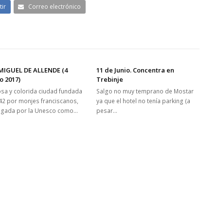
ir
Correo electrónico
MIGUEL DE ALLENDE (4
11 de Junio. Concentra en
o 2017)
Trebinje
osa y colorida ciudad fundada
Salgo no muy temprano de Mostar
42 por monjes franciscanos,
ya que el hotel no tenía parking (a
ogada por la Unesco como…
pesar…