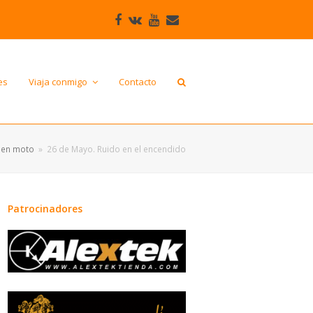
Facebook
VK
Youtube
Correo
electrónico
es
Viaja conmigo
Contacto
 en moto
»
26 de Mayo. Ruido en el encendido
Patrocinadores