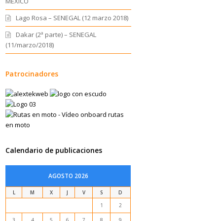
MEXICO
Lago Rosa – SENEGAL (12 marzo 2018)
Dakar (2ª parte) – SENEGAL
(11/marzo/2018)
Patrocinadores
Calendario de publicaciones
AGOSTO 2026
L
M
X
J
V
S
D
1
2
3
4
5
6
7
8
9