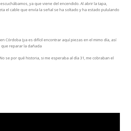
 escuchábamos, ya que viene del encendido. Al abrir la tapa,
a el cable que envía la señal se ha soltado y ha estado pululando
n Córdoba (ya es difícil encontrar aquí piezas en el mimo día, así
rá que reparar la dañada
 No se por qué historia, si me esperaba al día 31, me cobraban el