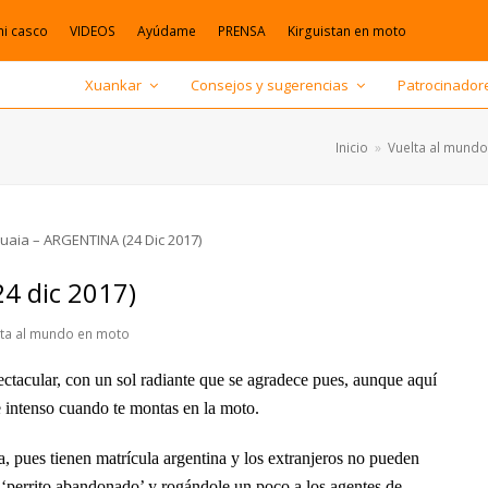
mi casco
VIDEOS
Ayúdame
PRENSA
Kirguistan en moto
Xuankar
Consejos y sugerencias
Patrocinador
Inicio
»
Vuelta al mund
4 dic 2017)
lta al mundo en moto
tacular, con un sol radiante que se agradece pues, aunque aquí
ace intenso cuando te montas en la moto.
, pues tienen matrícula argentina y los extranjeros no pueden
de ‘perrito abandonado’ y rogándole un poco a los agentes de