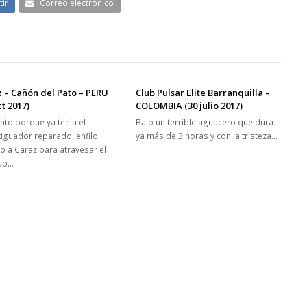
ir
Correo electrónico
 – Cañón del Pato – PERU
Club Pulsar Elite Barranquilla –
ct 2017)
COLOMBIA (30 julio 2017)
nto porque ya tenía el
Bajo un terrible aguacero que dura
iguador reparado, enfilo
ya más de 3 horas y con la tristeza…
o a Caraz para atravesar el
so…