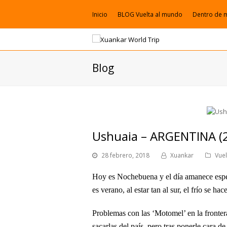
Inicio
BLOG Vuelta al mundo
Dentro de 
Blog
Ushuaia – ARGENTINA (2
28 febrero, 2018
Xuankar
Vue
Hoy es Nochebuena y el día amanece espec
es verano, al estar tan al sur, el frío se h
Problemas con las ‘Motomel’ en la frontera
sacarlas del país, pero tras ponerle cara 