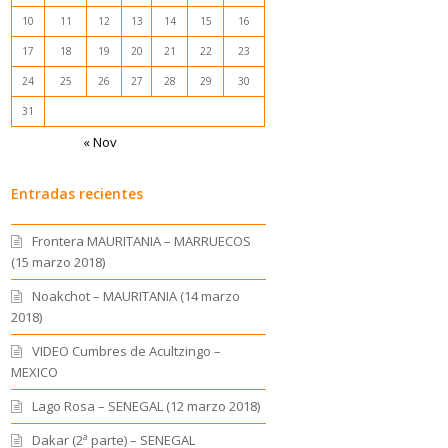
10
11
12
13
14
15
16
17
18
19
20
21
22
23
24
25
26
27
28
29
30
31
« Nov
Entradas recientes
Frontera MAURITANIA – MARRUECOS
(15 marzo 2018)
Noakchot – MAURITANIA (14 marzo
2018)
VIDEO Cumbres de Acultzingo –
MEXICO
Lago Rosa – SENEGAL (12 marzo 2018)
Dakar (2ª parte) – SENEGAL