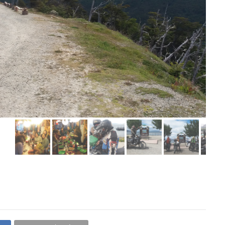
20171224_151928