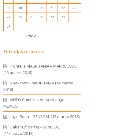
17
18
19
20
21
22
23
24
25
26
27
28
29
30
31
« Nov
Entradas recientes
Frontera MAURITANIA – MARRUECOS
(15 marzo 2018)
Noakchot – MAURITANIA (14 marzo
2018)
VIDEO Cumbres de Acultzingo –
MEXICO
Lago Rosa – SENEGAL (12 marzo 2018)
Dakar (2ª parte) – SENEGAL
(11/marzo/2018)