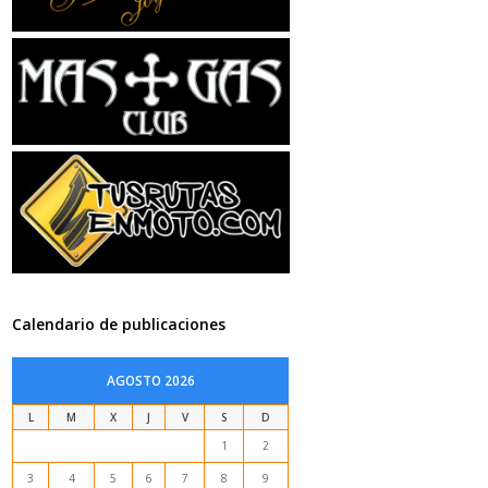
Calendario de publicaciones
AGOSTO 2026
L
M
X
J
V
S
D
1
2
3
4
5
6
7
8
9