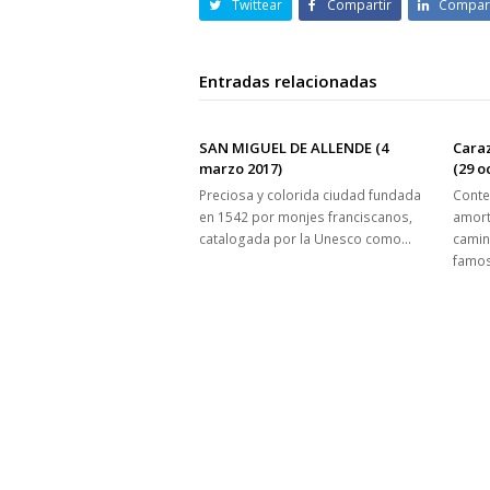
Twittear
Compartir
Compart
Entradas relacionadas
SAN MIGUEL DE ALLENDE (4
Caraz
marzo 2017)
(29 o
Preciosa y colorida ciudad fundada
Conte
en 1542 por monjes franciscanos,
amort
catalogada por la Unesco como…
camin
famo