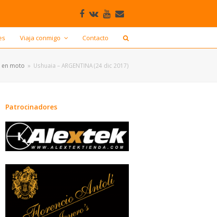
Facebook
VK
Youtube
Correo
electrónico
es
Viaja conmigo
Contacto
o en moto
»
Ushuaia – ARGENTINA (24 dic 2017)
Patrocinadores