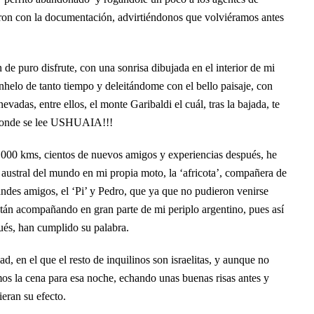
aron con la documentación, advirtiéndonos que volviéramos antes
e puro disfrute, con una sonrisa dibujada en el interior de mi
nhelo de tanto tiempo y deleitándome con el bello paisaje, con
adas, entre ellos, el monte Garibaldi el cuál, tras la bajada, te
 donde se lee USHUAIA!!!
0.000 kms, cientos de nuevos amigos y experiencias después, he
 austral del mundo en mi propia moto, la ‘africota’, compañera de
ndes amigos, el ‘Pi’ y Pedro, que ya que no pudieron venirse
stán acompañando en gran parte de mi periplo argentino, pues así
ués, han cumplido su palabra.
d, en el que el resto de inquilinos son israelitas, y aunque no
mos la cena para esa noche, echando unas buenas risas antes y
ieran su efecto.