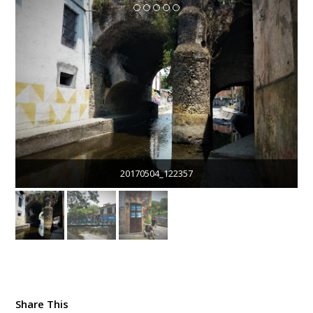
20170504_122357
Share This