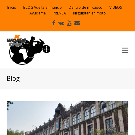
Inicio
BLOG Vuelta al mundo
Dentro de mi casco
VIDEOS
Ayúdame
PRENSA
Kirguistan en moto
Facebook
VK
Youtube
Correo
electrónico
Blog