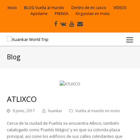
Inicio
BLOG Vuelta al mundo
Dentro de mi casco
VIDEOS
Ayúdame
PRENSA
Kirguistan en moto
Facebook
VK
Youtube
Correo
electrónico
Blog
ATLIXCO
9 junio, 2017
Xuankar
Vuelta al mundo en moto
Cerca de la ciudad de Puebla se encuentra Atlixco, también
catalogado como ‘Pueblo Mágico’ y es que su colorida plaza
principal, así como los edificios de sus calles colindantes que