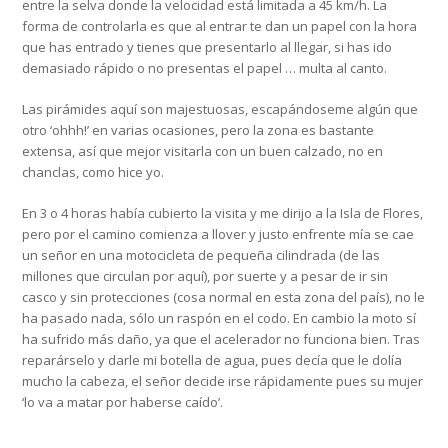
entre la selva donde la velocidad está limitada a 45 km/h. La
forma de controlarla es que al entrar te dan un papel con la hora
que has entrado y tienes que presentarlo al llegar, si has ido
demasiado rápido o no presentas el papel … multa al canto.
Las pirámides aquí son majestuosas, escapándoseme algún que
otro ‘ohhh!’ en varias ocasiones, pero la zona es bastante
extensa, así que mejor visitarla con un buen calzado, no en
chanclas, como hice yo.
En 3 o 4 horas había cubierto la visita y me dirijo a la Isla de Flores,
pero por el camino comienza a llover y justo enfrente mía se cae
un señor en una motocicleta de pequeña cilindrada (de las
millones que circulan por aquí), por suerte y a pesar de ir sin
casco y sin protecciones (cosa normal en esta zona del país), no le
ha pasado nada, sólo un raspón en el codo. En cambio la moto sí
ha sufrido más daño, ya que el acelerador no funciona bien. Tras
reparárselo y darle mi botella de agua, pues decía que le dolía
mucho la cabeza, el señor decide irse rápidamente pues su mujer
‘lo va a matar por haberse caído’.