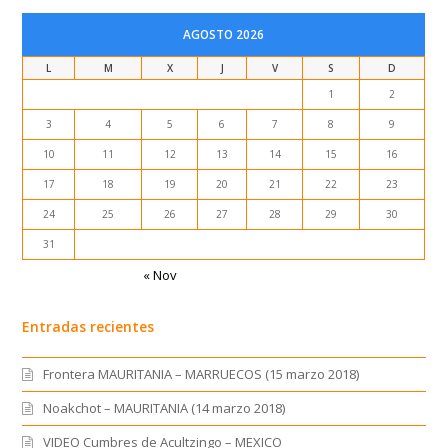
1
2
3
4
5
6
7
8
9
10
11
12
13
14
15
16
17
18
19
20
21
22
23
24
25
26
27
28
29
30
31
« Nov
Entradas recientes
Frontera MAURITANIA – MARRUECOS (15 marzo 2018)
Noakchot – MAURITANIA (14 marzo 2018)
VIDEO Cumbres de Acultzingo – MEXICO
Lago Rosa – SENEGAL (12 marzo 2018)
Dakar (2ª parte) – SENEGAL (11/marzo/2018)