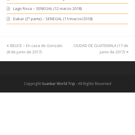
previous
BELICE – En casa de Gonzalo
CIUDAD DE GUATEMALA (17 de
next
(8 de junio de 2017)
post:
post:
junio de 2017)
Copyright
Xuankar World Trip
- All Rights Reserved