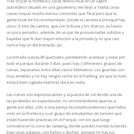
Tras cruzar la frontera y sacar dinero local en un cajero
automático situado en una gasolinera, me dirijo a Yaxhá, unas
ruinas mayas mucho menos conocidas que Tikal pero que la
gente local me ha recomendado. Desde la carretera principal hay
unos 15 kms de camino, que con la lluvia y los charcos se hacen
un poco pesados, además de un par de pronunciadas subidas y
bajadas que le dan mayor emoción a la jornada (y es que casi
nunca hay un día tranquilo, je).
La entrada cuesta 80 quetzales, permitiendo acampar y estar por
todo el parque durante 3 días, pues hay 3 diferentes grupos de
ruinas, separadas entre ellas varios kilómetros. Los guardas son
muy amables y no hay ningún coche en el Parking, así que la moto
estará bien vigilada mientras dura mi visita.
Las ruinas son impresionantes y la puesta de sol desde una de
las pirámides es espectacular, no encontrándome apenas a
gente por ellas, sólo a una pareja de estadounidenses que había
visto en la frontera y a un grupo de estudiantes de turismo que
están haciendo prácticas en el Parque, con los que luego
coincidiría en la zona de camping, donde puedes montar tu tienda
bajo unas palapas, con baños y duchas, aunque no hay luz