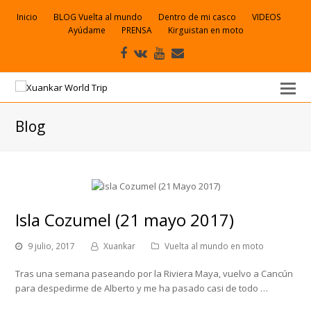
Inicio
BLOG Vuelta al mundo
Dentro de mi casco
VIDEOS
Ayúdame
PRENSA
Kirguistan en moto
Facebook
VK
Youtube
Correo
electrónico
Blog
Isla Cozumel (21 mayo 2017)
9 julio, 2017
Xuankar
Vuelta al mundo en moto
Tras una semana paseando por la Riviera Maya, vuelvo a Cancún
para despedirme de Alberto y me ha pasado casi de todo …