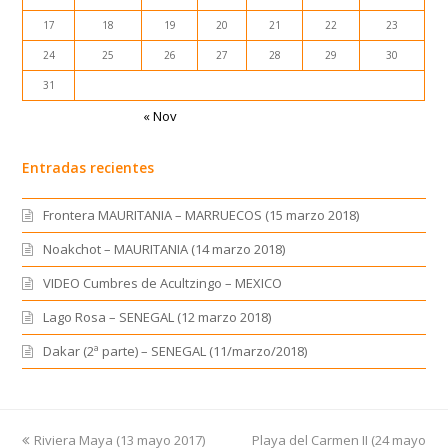
17
18
19
20
21
22
23
24
25
26
27
28
29
30
31
« Nov
Entradas recientes
Frontera MAURITANIA – MARRUECOS (15 marzo 2018)
Noakchot – MAURITANIA (14 marzo 2018)
VIDEO Cumbres de Acultzingo – MEXICO
Lago Rosa – SENEGAL (12 marzo 2018)
Dakar (2ª parte) – SENEGAL (11/marzo/2018)
previous
Riviera Maya (13 mayo 2017)
Playa del Carmen II (24 mayo
next