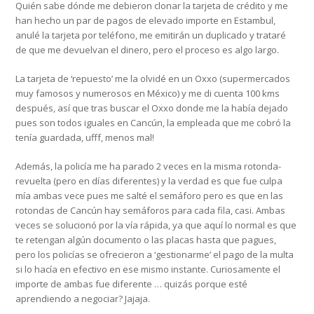
Quién sabe dónde me debieron clonar la tarjeta de crédito y me
han hecho un par de pagos de elevado importe en Estambul,
anulé la tarjeta por teléfono, me emitirán un duplicado y trataré
de que me devuelvan el dinero, pero el proceso es algo largo.
La tarjeta de ‘repuesto’ me la olvidé en un Oxxo (supermercados
muy famosos y numerosos en México) y me di cuenta 100 kms
después, así que tras buscar el Oxxo donde me la había dejado
pues son todos iguales en Cancún, la empleada que me cobró la
tenía guardada, ufff, menos mal!
Además, la policía me ha parado 2 veces en la misma rotonda-
revuelta (pero en días diferentes) y la verdad es que fue culpa
mía ambas vece pues me salté el semáforo pero es que en las
rotondas de Cancún hay semáforos para cada fila, casi. Ambas
veces se solucionó por la vía rápida, ya que aquí lo normal es que
te retengan algún documento o las placas hasta que pagues,
pero los policías se ofrecieron a ‘gestionarme’ el pago de la multa
si lo hacía en efectivo en ese mismo instante. Curiosamente el
importe de ambas fue diferente … quizás porque esté
aprendiendo a negociar? Jajaja.