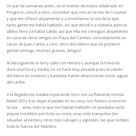
Un par de semanas antes, en el evento de motos celebrado en
Progreso, conocí a Vero, una biker que vive en la Isla de Cozumel
y que me ofreció alojamiento y a enseñarme la isla de la que
tanta gente me había hablado, así que decidí ir a visitarla, pero el
último ferry ya había salido, así que ella me consiguió alojamiento
en casa de otros amigos en Playa del Carmen, concretamente en
casas de Juan Carlos y Lore, otros dos bikers que se portaron
genial conmigo, muchas gracias, amigos!
Al día siguiente el ferry salió con retraso y aunque la travesía
dura una hora y media, no se hace muy pesada pues el vaivén
del barco es continuo y bastante fuerte atravesando estas aguas
del caribe.
A la llegada me estaba esperando Vero con su flamante Honda
Rebel 250 y tras dejar el petate en su casa, nos fuimos a recorrer
la isla … wow, todo lo que me habían hablado se quedaba corto:
playas increíbles por toda su costa, unas más tranquilas (las
situadas al oeste) y otras más salvajes y agrestes, las que reciben
toda la fuerza del Atlántico.