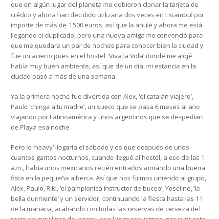
que en algún lugar del planeta me debieron clonar la tarjeta de
crédito y ahora han decidido utilizarla dos veces en Estambul por
importe de más de 1.500 euros, así que la anulé y ahora me está
llegando el duplicado, pero una nueva amiga me convenció para
que me quedara un par de noches para conocer bien la ciudad y
fue un acierto pues en el hostel ‘Viva la Vida’ donde me alojé
había muy buen ambiente, así que de un día, mi estancia en la
ciudad pasó a más de una semana.
Ya la primera noche fue divertida con Alex, ‘el catalán viajero’,
Paulo ‘chinga a tu madre’, un sueco que se pasa 6 meses al año
viajando por Latinoamérica y unos argentinos que se despedían
de Playa esa noche.
Pero lo ‘heavy’ llegaría el sábado y es que después de unos
cuantos garitos nocturnos, cuando llegué al hostel, a eso de las 1
a.m., había unos mexicanos recién entrados armando una buena
fista en la pequeña alberca. Así que nos fuimos uniendo al grupo,
Alex, Paulo, Riki, ‘el pamplonica instructor de buceo’, Yoseline, ‘la
bella durmiente’ y un servidor, continuando la fiesta hasta las 11
de la mañana, acabando con todas las reservas de cerveza del