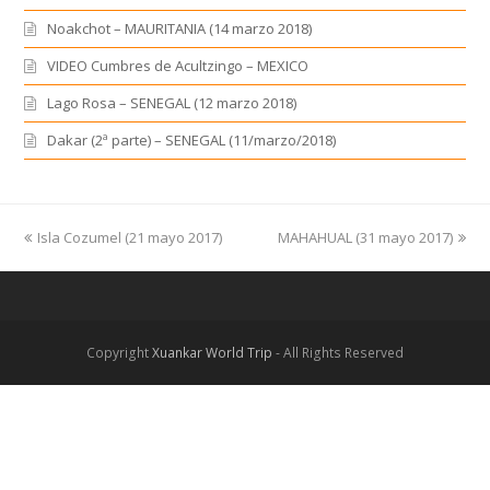
Noakchot – MAURITANIA (14 marzo 2018)
VIDEO Cumbres de Acultzingo – MEXICO
Lago Rosa – SENEGAL (12 marzo 2018)
Dakar (2ª parte) – SENEGAL (11/marzo/2018)
previous
Isla Cozumel (21 mayo 2017)
MAHAHUAL (31 mayo 2017)
next
post:
post:
Copyright
Xuankar World Trip
- All Rights Reserved