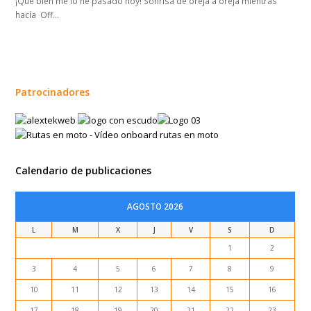
¡Qué bien me lo he pasado hoy! Sonrisa de oreja a oreja mientras
hacía Off…
Patrocinadores
Calendario de publicaciones
AGOSTO 2026
L
M
X
J
V
S
D
1
2
3
4
5
6
7
8
9
10
11
12
13
14
15
16
17
18
19
20
21
22
23