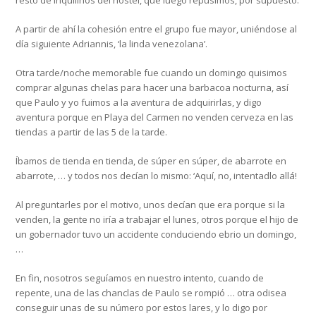
resto de inquilinos del hostel, que luego repusimos, por supuesto.
A partir de ahí la cohesión entre el grupo fue mayor, uniéndose al
día siguiente Adriannis, ‘la linda venezolana’.
Otra tarde/noche memorable fue cuando un domingo quisimos
comprar algunas chelas para hacer una barbacoa nocturna, así
que Paulo y yo fuimos a la aventura de adquirirlas, y digo
aventura porque en Playa del Carmen no venden cerveza en las
tiendas a partir de las 5 de la tarde.
Íbamos de tienda en tienda, de súper en súper, de abarrote en
abarrote, … y todos nos decían lo mismo: ‘Aquí, no, intentadlo allá!
Al preguntarles por el motivo, unos decían que era porque si la
venden, la gente no iría a trabajar el lunes, otros porque el hijo de
un gobernador tuvo un accidente conduciendo ebrio un domingo,
…
En fin, nosotros seguíamos en nuestro intento, cuando de
repente, una de las chanclas de Paulo se rompió … otra odisea
conseguir unas de su número por estos lares, y lo digo por