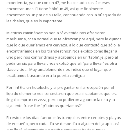
experiencia, ya que con un 47, me ha costado casi 2 meses
encontrar unas. Él tiene ‘sólo’ un 45, así que finalmente
encontramos un par de su talla, continuando con la búsqueda de
las chelas, que es lo importante.
Mientras caminábamos por la 5ª avenida nos ofrecieron
marihuana, cosa normal que te ofrezcan por aquí, pero le dijimos
que lo que queríamos era cerveza, a lo que contestó que sólo la
encontraríamos en los ‘clandestinos’. Nos explicó cómo llegar a
uno pero nos confundimos y acabamos en un ‘table’, je, pero al
pedir un six para llevar, nos explicó que allí ‘para llevar’ es otra
clase vicio … Muy amablemente nos indicó que el lugar que
estábamos buscando era la puerta contigua.
Por fin! Era un hotelucho y al preguntar en la recepción por el
líquido elemento nos contestaron que era si sabíamos que era
ilegal comprar cerveza, pero no pudieron aguantar la risa y la
siguiente frase fue “¿Cuántos queríamos?”
El resto de los días fueron más tranquilos entre cenotes y playas
de ensueño, pero cada día se despedía a alguien del grupo, así
que llegó el momento de partir y continuar hacia nuevas