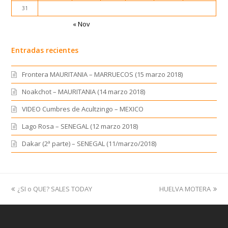
31
« Nov
Entradas recientes
Frontera MAURITANIA – MARRUECOS (15 marzo 2018)
Noakchot – MAURITANIA (14 marzo 2018)
VIDEO Cumbres de Acultzingo – MEXICO
Lago Rosa – SENEGAL (12 marzo 2018)
Dakar (2ª parte) – SENEGAL (11/marzo/2018)
previous
¿SI o QUE? SALES TODAY
HUELVA MOTERA
next
post:
post: