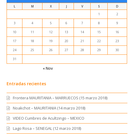
L
M
X
J
V
S
D
1
2
3
4
5
6
7
8
9
10
11
12
13
14
15
16
17
18
19
20
21
22
23
24
25
26
27
28
29
30
31
« Nov
Entradas recientes
Frontera MAURITANIA – MARRUECOS (15 marzo 2018)
Noakchot – MAURITANIA (14 marzo 2018)
VIDEO Cumbres de Acultzingo – MEXICO
Lago Rosa – SENEGAL (12 marzo 2018)