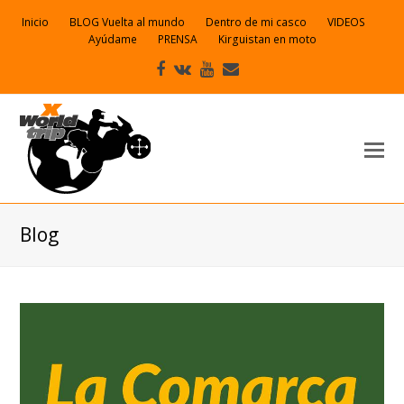
Inicio
BLOG Vuelta al mundo
Dentro de mi casco
VIDEOS
Ayúdame
PRENSA
Kirguistan en moto
Facebook
VK
Youtube
Correo
electrónico
Blog