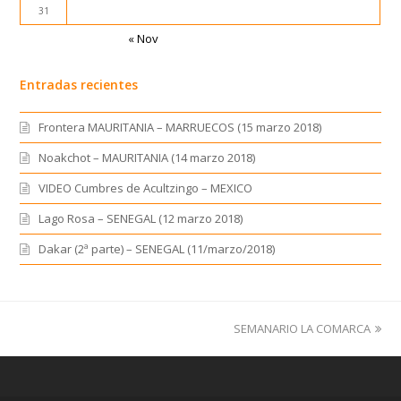
31
« Nov
Entradas recientes
Frontera MAURITANIA – MARRUECOS (15 marzo 2018)
Noakchot – MAURITANIA (14 marzo 2018)
VIDEO Cumbres de Acultzingo – MEXICO
Lago Rosa – SENEGAL (12 marzo 2018)
Dakar (2ª parte) – SENEGAL (11/marzo/2018)
SEMANARIO LA COMARCA
next
post: