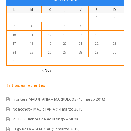
L
M
X
J
V
S
D
1
2
3
4
5
6
7
8
9
10
11
12
13
14
15
16
17
18
19
20
21
22
23
24
25
26
27
28
29
30
31
« Nov
Entradas recientes
Frontera MAURITANIA – MARRUECOS (15 marzo 2018)
Noakchot – MAURITANIA (14 marzo 2018)
VIDEO Cumbres de Acultzingo – MEXICO
Lago Rosa – SENEGAL (12 marzo 2018)