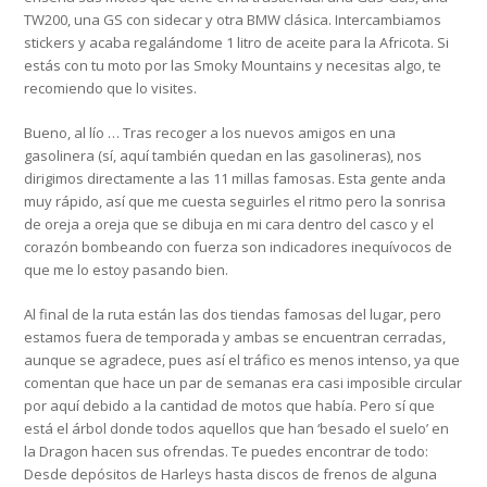
TW200, una GS con sidecar y otra BMW clásica. Intercambiamos
stickers y acaba regalándome 1 litro de aceite para la Africota. Si
estás con tu moto por las Smoky Mountains y necesitas algo, te
recomiendo que lo visites.
Bueno, al lío … Tras recoger a los nuevos amigos en una
gasolinera (sí, aquí también quedan en las gasolineras), nos
dirigimos directamente a las 11 millas famosas. Esta gente anda
muy rápido, así que me cuesta seguirles el ritmo pero la sonrisa
de oreja a oreja que se dibuja en mi cara dentro del casco y el
corazón bombeando con fuerza son indicadores inequívocos de
que me lo estoy pasando bien.
Al final de la ruta están las dos tiendas famosas del lugar, pero
estamos fuera de temporada y ambas se encuentran cerradas,
aunque se agradece, pues así el tráfico es menos intenso, ya que
comentan que hace un par de semanas era casi imposible circular
por aquí debido a la cantidad de motos que había. Pero sí que
está el árbol donde todos aquellos que han ‘besado el suelo’ en
la Dragon hacen sus ofrendas. Te puedes encontrar de todo:
Desde depósitos de Harleys hasta discos de frenos de alguna