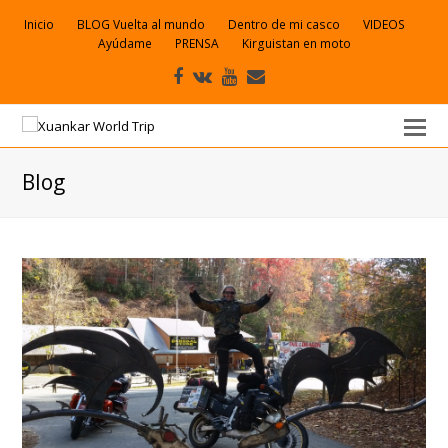
Inicio
BLOG Vuelta al mundo
Dentro de mi casco
VIDEOS
Ayúdame
PRENSA
Kirguistan en moto
Facebook
VK
Youtube
Correo
electrónico
Blog