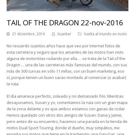
TAIL OF THE DRAGON 22-nov-2016
21 diciembre, 2016
Xuankar
Vuelta al mundo en moto
No recuerdo cuantos años hace que veo por internet fotos de
esta carretera y seguro que los amantes de las motos han visto
alguna de motoristas rodando por ella … se trata de la Tail of the
Dragon … una de las carreteras más famosas del mundo, con sus
más de 300 curvas en sólo 11 millas, con un buen marketing, eso
sí, porque tienen un buen sarao montado al comenzar (o acabar)
la ruta.
El día amanece perfecto, soleado y no demasiado frío. Mientras
desayunamos, Susan y yo, comentamos la ruta con un gran mapa
de la zona delante y es que ambos estamos con ganas de rodar.
Hemos quedado con otros dos amigos de Susan: Dana y Jamie,
pero antes de su encuentro, hacemos una parada en la tienda de
motos Dual Sport Touring, donde el dueño, muy simpático, me
enseña sus motos que tiene en la trastienda: una Gas-Gas, una