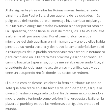
hora y pico que duró la tormenta de rayos, truenos y centellas.
Al día siguiente y tras visitar las Ruinas mayas, tenía pensado
dirigirme a San Pedro Sula, dicen que una de las ciudades más
peligrosas del mundo, pero un mensaje hizo cambiar mi plan ya
que un nuevo amigo me estaba invitando a pasar por su casa en
La Esperanza, donde tiene su club de motos, los LENCAS CUSTOM
y alojarme allí por unos días. Por el camino alcancé a dos
miembros del club que iban en mi misma ruta y uno de ellos había
pinchado su rueda trasera, y de nuevo la camaradería biker salió
a relucir pues de un pueblo cercano vinieron a traer un neumático
para cambiarlo en la llantera más próxima y así poder continuar
camino hasta La Esperanza, donde me estaba esperando Rigo, el
presidente del club, que me acogió en su magnífica casa y que
tiene un estupendo rincón donde los socios se reúnen.
El pueblo está en fiestas, celebran la feria del ‘choro’, un tipo de
seta que sólo crece en esta fecha y del vino de ‘papa’, así que la
diversión estuvo asegurada todo el fin de semana, conociendo a
mucha gente y teniendo como colofón final orquesta y baile en la
plaza del pueblo y es que las verbenas son iguales en todo el
mundo.