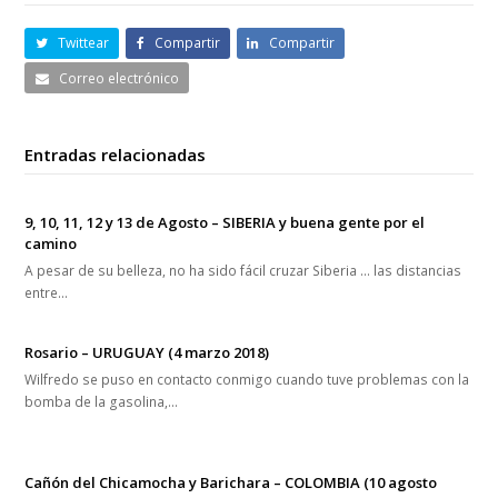
Entradas relacionadas
9, 10, 11, 12 y 13 de Agosto – SIBERIA y buena gente por el
camino
A pesar de su belleza, no ha sido fácil cruzar Siberia … las distancias
entre…
Rosario – URUGUAY (4 marzo 2018)
Wilfredo se puso en contacto conmigo cuando tuve problemas con la
bomba de la gasolina,…
Cañón del Chicamocha y Barichara – COLOMBIA (10 agosto
2017)
Ayer no fe un buen día, noticias personales desde España hace que le
de muchas…