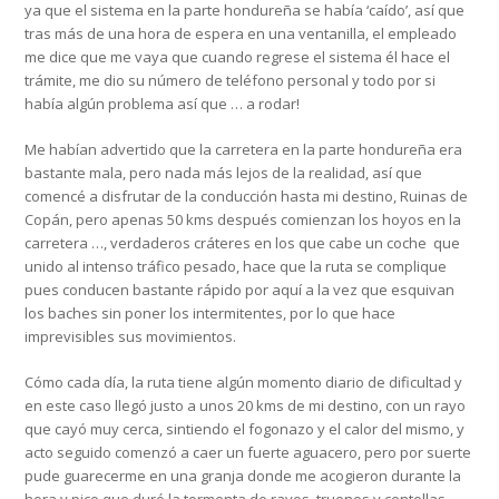
ya que el sistema en la parte hondureña se había ‘caído’, así que
tras más de una hora de espera en una ventanilla, el empleado
me dice que me vaya que cuando regrese el sistema él hace el
trámite, me dio su número de teléfono personal y todo por si
había algún problema así que … a rodar!
Me habían advertido que la carretera en la parte hondureña era
bastante mala, pero nada más lejos de la realidad, así que
comencé a disfrutar de la conducción hasta mi destino, Ruinas de
Copán, pero apenas 50 kms después comienzan los hoyos en la
carretera …, verdaderos cráteres en los que cabe un coche que
unido al intenso tráfico pesado, hace que la ruta se complique
pues conducen bastante rápido por aquí a la vez que esquivan
los baches sin poner los intermitentes, por lo que hace
imprevisibles sus movimientos.
Cómo cada día, la ruta tiene algún momento diario de dificultad y
en este caso llegó justo a unos 20 kms de mi destino, con un rayo
que cayó muy cerca, sintiendo el fogonazo y el calor del mismo, y
acto seguido comenzó a caer un fuerte aguacero, pero por suerte
pude guarecerme en una granja donde me acogieron durante la