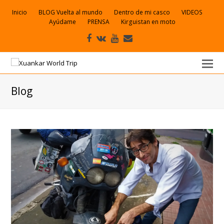
Inicio
BLOG Vuelta al mundo
Dentro de mi casco
VIDEOS
Ayúdame
PRENSA
Kirguistan en moto
Facebook
VK
Youtube
Correo
electrónico
Blog