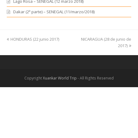
Lago Rosa – SENEGAL (12 marzo 2018)
Dakar (2ª parte) – SENEGAL (11/marzo/2018)
previous
HONDURAS (22 junio 2017)
NICARAGUA (28 de junio de
next
post:
post:
2017)
Copyright
Xuankar World Trip
- All Rights Reserved