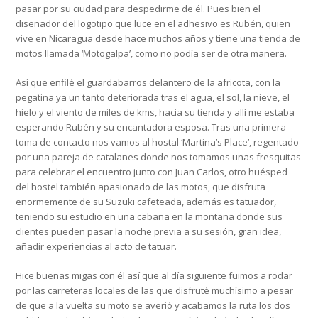
pasar por su ciudad para despedirme de él. Pues bien el
diseñador del logotipo que luce en el adhesivo es Rubén, quien
vive en Nicaragua desde hace muchos años y tiene una tienda de
motos llamada ‘Motogalpa’, como no podía ser de otra manera.
Así que enfilé el guardabarros delantero de la africota, con la
pegatina ya un tanto deteriorada tras el agua, el sol, la nieve, el
hielo y el viento de miles de kms, hacia su tienda y allí me estaba
esperando Rubén y su encantadora esposa. Tras una primera
toma de contacto nos vamos al hostal ‘Martina’s Place’, regentado
por una pareja de catalanes donde nos tomamos unas fresquitas
para celebrar el encuentro junto con Juan Carlos, otro huésped
del hostel también apasionado de las motos, que disfruta
enormemente de su Suzuki cafeteada, además es tatuador,
teniendo su estudio en una cabaña en la montaña donde sus
clientes pueden pasar la noche previa a su sesión, gran idea,
añadir experiencias al acto de tatuar.
Hice buenas migas con él así que al día siguiente fuimos a rodar
por las carreteras locales de las que disfruté muchísimo a pesar
de que a la vuelta su moto se averió y acabamos la ruta los dos