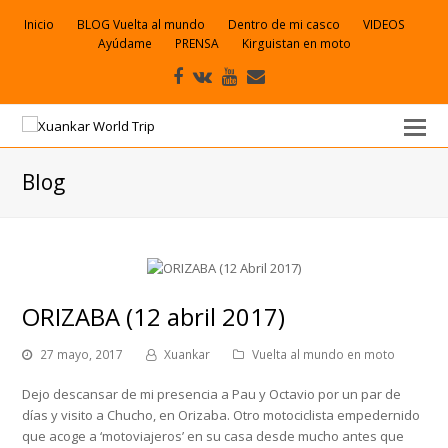
Inicio
BLOG Vuelta al mundo
Dentro de mi casco
VIDEOS
Ayúdame
PRENSA
Kirguistan en moto
Facebook
VK
Youtube
Correo
electrónico
Blog
ORIZABA (12 abril 2017)
27 mayo, 2017
Xuankar
Vuelta al mundo en moto
Dejo descansar de mi presencia a Pau y Octavio por un par de
días y visito a Chucho, en Orizaba. Otro motociclista empedernido
que acoge a ‘motoviajeros’ en su casa desde mucho antes que