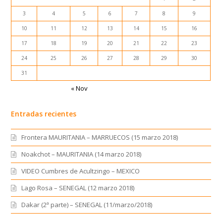
10
11
12
13
14
15
16
17
18
19
20
21
22
23
24
25
26
27
28
29
30
31
« Nov
Entradas recientes
Frontera MAURITANIA – MARRUECOS (15 marzo 2018)
Noakchot – MAURITANIA (14 marzo 2018)
VIDEO Cumbres de Acultzingo – MEXICO
Lago Rosa – SENEGAL (12 marzo 2018)
Dakar (2ª parte) – SENEGAL (11/marzo/2018)
Patrocinadores