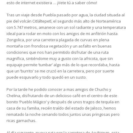
esto de internet existiera … ¡Vete tú a saber cómo!
Tras un viaje desde Puebla pasado por agua, la ciudad situada al
pie del volcán Citláltepetl, el segundo más alto de Norteamérica
con 5.747 metros, amanece con un sol radiante y una temperatura
ideal para rodar en moto con los amigos de mi anfitrión hasta
Zongolica, por una carretera plagada de curvas en plena
montaña con frondosa vegetación y un asfalto en buenas
condiciones que nos han permitido disfrutar de una ruta
magnífica, sintiéndome muy a gusto con la africota, que sin
equipaje permite ‘tumbar’ algo más de lo que recordaba, hasta
que un ‘burrito’ se me cruzó en la carretera, pero por suerte
puede esquivarlo y todo quedó en un susto.
Por la tarde he podido conocer a mas amigos de Chucho y
Chelina, disfrutando de un delicioso café en el centro de este
bonito ‘Pueblo Mágico’ y después de unos tragos de tequila en
casa de su familia, recién traído del estado de Jalisco, hemos
rematado la noche cenando todos juntos unas pringosas pero
ricas garnachas.
Al día siguiente, nueva ruta por la carretera de Acultzingo, esta