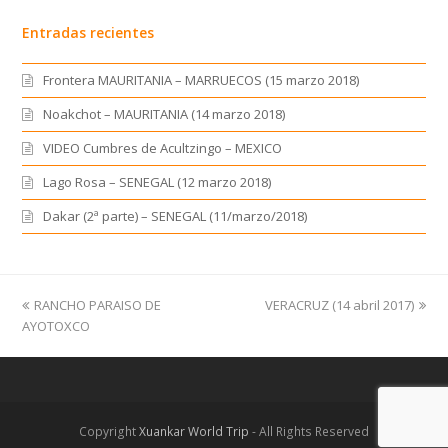
Entradas recientes
Frontera MAURITANIA – MARRUECOS (15 marzo 2018)
Noakchot – MAURITANIA (14 marzo 2018)
VIDEO Cumbres de Acultzingo – MEXICO
Lago Rosa – SENEGAL (12 marzo 2018)
Dakar (2ª parte) – SENEGAL (11/marzo/2018)
previous
RANCHO PARAISO DE
VERACRUZ (14 abril 2017)
next
AYOTOXCO
post:
post:
Copyright
Xuankar World Trip
- All Rights Reserved