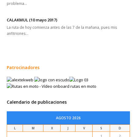
CALAKMUL (10 mayo 2017)
La ruta de hoy comienza antes de las 7 de la mañana, pues mis
anfitriones…
Patrocinadores
Calendario de publicaciones
AGOSTO 2026
L
M
X
J
V
S
D
1
2
3
4
5
6
7
8
9