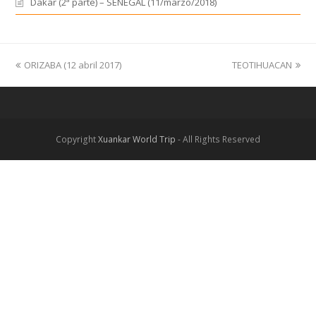
Dakar (2ª parte) – SENEGAL (11/marzo/2018)
previous
ORIZABA (12 abril 2017)
TEOTIHUACAN
next
post:
post:
Copyright
Xuankar World Trip
- All Rights Reserved