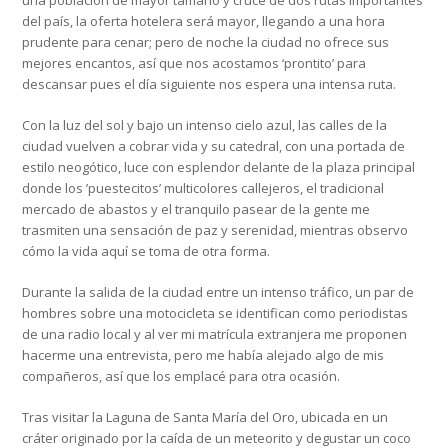
una población de mayor tamaño y cruce de dos rutas importantes
del país, la oferta hotelera será mayor, llegando a una hora
prudente para cenar; pero de noche la ciudad no ofrece sus
mejores encantos, así que nos acostamos ‘prontito’ para
descansar pues el día siguiente nos espera una intensa ruta.
Con la luz del sol y bajo un intenso cielo azul, las calles de la
ciudad vuelven a cobrar vida y su catedral, con una portada de
estilo neogótico, luce con esplendor delante de la plaza principal
donde los ’puestecitos’ multicolores callejeros, el tradicional
mercado de abastos y el tranquilo pasear de la gente me
trasmiten una sensación de paz y serenidad, mientras observo
cómo la vida aquí se toma de otra forma.
Durante la salida de la ciudad entre un intenso tráfico, un par de
hombres sobre una motocicleta se identifican como periodistas
de una radio local y al ver mi matrícula extranjera me proponen
hacerme una entrevista, pero me había alejado algo de mis
compañeros, así que los emplacé para otra ocasión.
Tras visitar la Laguna de Santa María del Oro, ubicada en un
cráter originado por la caída de un meteorito y degustar un coco