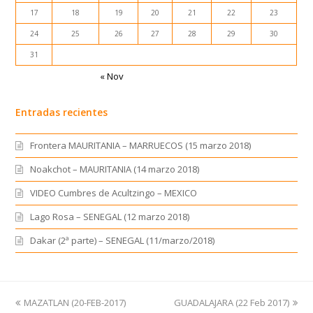
17
18
19
20
21
22
23
24
25
26
27
28
29
30
31
« Nov
Entradas recientes
Frontera MAURITANIA – MARRUECOS (15 marzo 2018)
Noakchot – MAURITANIA (14 marzo 2018)
VIDEO Cumbres de Acultzingo – MEXICO
Lago Rosa – SENEGAL (12 marzo 2018)
Dakar (2ª parte) – SENEGAL (11/marzo/2018)
previous
MAZATLAN (20-FEB-2017)
GUADALAJARA (22 Feb 2017)
next