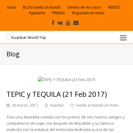
Inicio
BLOG Vuelta al mundo
Dentro de mi casco
VIDEOS
Ayúdame
PRENSA
Kirguistan en moto
Facebook
VK
Youtube
Correo
electrónico
Blog
TEPIC y TEQUILA (21 Feb 2017)
26 marzo, 2017
Xuankar
Vuelta al mundo en moto
Tras una divertida comida con los primos de mis nuevos amigos y
compañeros de viaje, me despido de Mazatlán y su famoso
malecón con la estatua del motorista dedicada a una de las