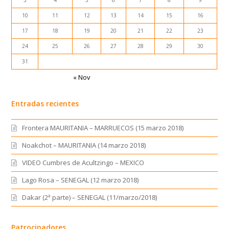
10
11
12
13
14
15
16
17
18
19
20
21
22
23
24
25
26
27
28
29
30
31
« Nov
Entradas recientes
Frontera MAURITANIA – MARRUECOS (15 marzo 2018)
Noakchot – MAURITANIA (14 marzo 2018)
VIDEO Cumbres de Acultzingo – MEXICO
Lago Rosa – SENEGAL (12 marzo 2018)
Dakar (2ª parte) – SENEGAL (11/marzo/2018)
Patrocinadores