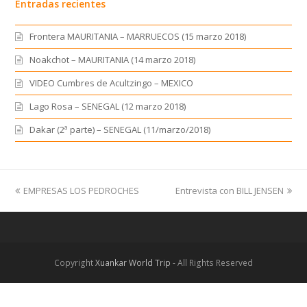
Entradas recientes
Frontera MAURITANIA – MARRUECOS (15 marzo 2018)
Noakchot – MAURITANIA (14 marzo 2018)
VIDEO Cumbres de Acultzingo – MEXICO
Lago Rosa – SENEGAL (12 marzo 2018)
Dakar (2ª parte) – SENEGAL (11/marzo/2018)
previous
EMPRESAS LOS PEDROCHES
Entrevista con BILL JENSEN
next
post:
post:
Copyright
Xuankar World Trip
- All Rights Reserved