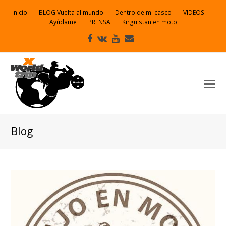
Inicio
BLOG Vuelta al mundo
Dentro de mi casco
VIDEOS
Ayúdame
PRENSA
Kirguistan en moto
Facebook
VK
Youtube
Correo
electrónico
Blog