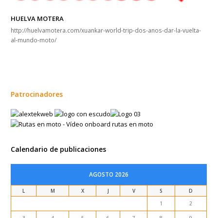
HUELVA MOTERA
http://huelvamotera.com/xuankar-world-trip-dos-anos-dar-la-vuelta-
al-mundo-moto/
Patrocinadores
Calendario de publicaciones
AGOSTO 2026
L
M
X
J
V
S
D
1
2
3
4
5
6
7
8
9