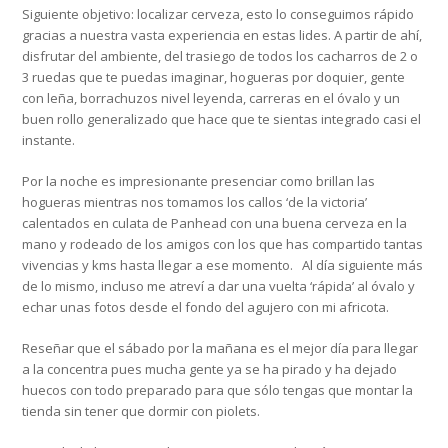
Siguiente objetivo: localizar cerveza, esto lo conseguimos rápido
gracias a nuestra vasta experiencia en estas lides. A partir de ahí,
disfrutar del ambiente, del trasiego de todos los cacharros de 2 o
3 ruedas que te puedas imaginar, hogueras por doquier, gente
con leña, borrachuzos nivel leyenda, carreras en el óvalo y un
buen rollo generalizado que hace que te sientas integrado casi el
instante.
Por la noche es impresionante presenciar como brillan las
hogueras mientras nos tomamos los callos ‘de la victoria’
calentados en culata de Panhead con una buena cerveza en la
mano y rodeado de los amigos con los que has compartido tantas
vivencias y kms hasta llegar a ese momento. Al día siguiente más
de lo mismo, incluso me atreví a dar una vuelta ‘rápida’ al óvalo y
echar unas fotos desde el fondo del agujero con mi africota.
Reseñar que el sábado por la mañana es el mejor día para llegar
a la concentra pues mucha gente ya se ha pirado y ha dejado
huecos con todo preparado para que sólo tengas que montar la
tienda sin tener que dormir con piolets.