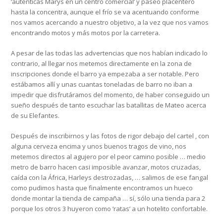
‘auténticas Marys en un centro comercial’ y paseo placentero
hasta la concentra, aunque el frío se va acentuando conforme
nos vamos acercando a nuestro objetivo, a la vez que nos vamos
encontrando motos y más motos por la carretera.
A pesar de las todas las advertencias que nos habían indicado lo
contrario, al llegar nos metemos directamente en la zona de
inscripciones donde el barro ya empezaba a ser notable. Pero
estábamos allí y unas cuantas toneladas de barro no iban a
impedir que disfrutáramos del momento, de haber conseguido un
sueño después de tanto escuchar las batallitas de Mateo acerca
de su Elefantes.
Después de inscribirnos y las fotos de rigor debajo del cartel , con
alguna cerveza encima y unos buenos tragos de vino, nos
metemos directos al agujero por el peor camino posible … medio
metro de barro hacen casi imposible avanzar, motos cruzadas,
caída con la África, Harleys destrozadas, … salimos de ese fangal
como pudimos hasta que finalmente encontramos un hueco
donde montar la tienda de campaña … sí, sólo una tienda para 2
porque los otros 3 huyeron como ‘ratas’ a un hotelito confortable.