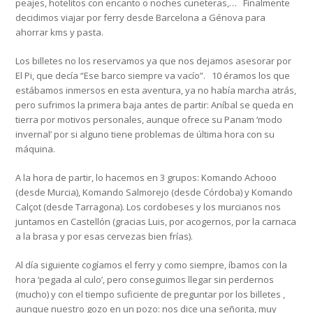
peajes, hotelitos con encanto o noches cuneteras,… Finalmente
decidimos viajar por ferry desde Barcelona a Génova para
ahorrar kms y pasta.
Los billetes no los reservamos ya que nos dejamos asesorar por
El Pi, que decía “Ese barco siempre va vacío”. 10 éramos los que
estábamos inmersos en esta aventura, ya no había marcha atrás,
pero sufrimos la primera baja antes de partir: Aníbal se queda en
tierra por motivos personales, aunque ofrece su Panam ‘modo
invernal’ por si alguno tiene problemas de última hora con su
máquina.
A la hora de partir, lo hacemos en 3 grupos: Komando Achooo
(desde Murcia), Komando Salmorejo (desde Córdoba) y Komando
Calçot (desde Tarragona). Los cordobeses y los murcianos nos
juntamos en Castellón (gracias Luis, por acogernos, por la carnaca
a la brasa y por esas cervezas bien frías).
Al día siguiente cogíamos el ferry y como siempre, íbamos con la
hora ‘pegada al culo’, pero conseguimos llegar sin perdernos
(mucho) y con el tiempo suficiente de preguntar por los billetes ,
aunque nuestro gozo en un pozo: nos dice una señorita, muy