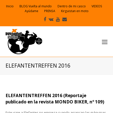
Inicio
BLOG Vuelta al mundo
Dentro de mi casco
VIDEOS
Ayúdame
PRENSA
Kirguistan en moto
Facebook
VK
Youtube
Correo
electrónico
ELEFANTENTREFFEN 2016
ELEFANTENTREFFEN 2016 (Reportaje
publicado en la revista MONDO BIKER, nº 109)
Este viaje a Elefantes no empieza cuando arrancan las máquinas,