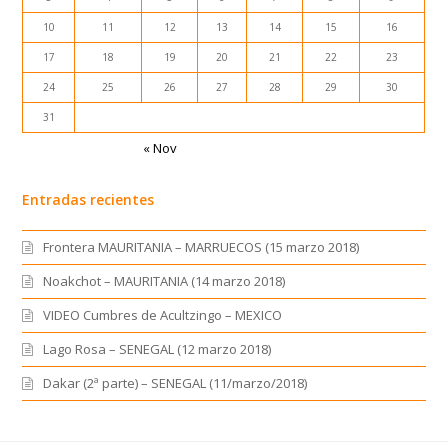
10
11
12
13
14
15
16
17
18
19
20
21
22
23
24
25
26
27
28
29
30
31
« Nov
Entradas recientes
Frontera MAURITANIA – MARRUECOS (15 marzo 2018)
Noakchot – MAURITANIA (14 marzo 2018)
VIDEO Cumbres de Acultzingo – MEXICO
Lago Rosa – SENEGAL (12 marzo 2018)
Dakar (2ª parte) – SENEGAL (11/marzo/2018)