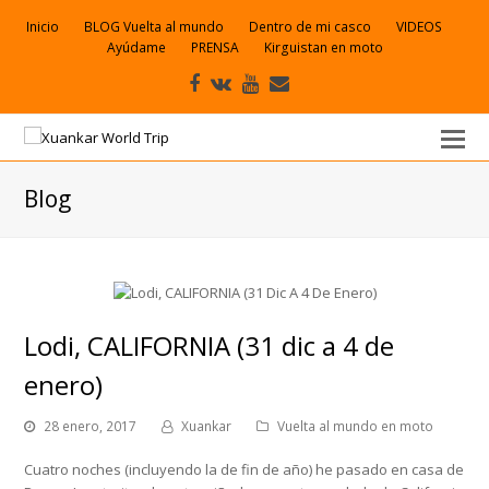
Inicio
BLOG Vuelta al mundo
Dentro de mi casco
VIDEOS
Ayúdame
PRENSA
Kirguistan en moto
Facebook
VK
Youtube
Correo
electrónico
Blog
Lodi, CALIFORNIA (31 dic a 4 de
enero)
28 enero, 2017
Xuankar
Vuelta al mundo en moto
Cuatro noches (incluyendo la de fin de año) he pasado en casa de