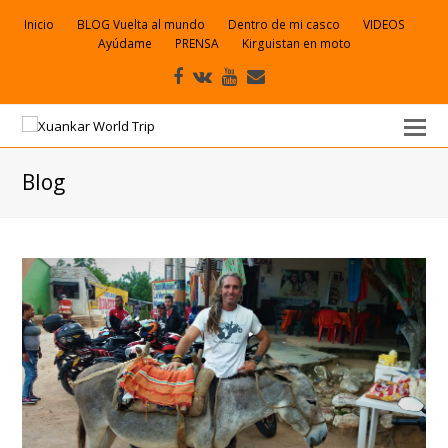
Inicio
BLOG Vuelta al mundo
Dentro de mi casco
VIDEOS
Ayúdame
PRENSA
Kirguistan en moto
Facebook
VK
Youtube
Correo
electrónico
Blog