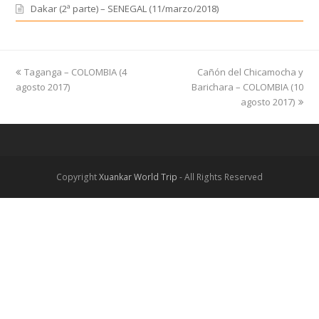
Dakar (2ª parte) – SENEGAL (11/marzo/2018)
previous
Taganga – COLOMBIA (4
Cañón del Chicamocha y
next
agosto 2017)
post:
Barichara – COLOMBIA (10
post:
agosto 2017)
Copyright
Xuankar World Trip
- All Rights Reserved