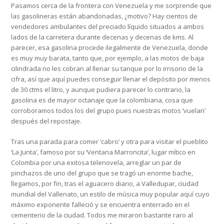
Pasamos cerca de la frontera con Venezuela y me sorprende que
las gasolineras están abandonadas, ¿motivo? Hay cientos de
vendedores ambulantes del preciado líquido situados a ambos
lados de la carretera durante decenas y decenas de kms. Al
parecer, esa gasolina procede ilegalmente de Venezuela, donde
es muy muy barata, tanto que, por ejemplo, a las motos de baja
cilindrada no les cobran al llenar su tanque por lo irrisorio de la
cifra, así que aquí puedes conseguir llenar el depósito por menos
de 30 ctms el litro, y aunque pudiera parecer lo contrario, la
gasolina es de mayor octanaje que la colombiana, cosa que
corroboramos todos los del grupo pues nuestras motos ‘vuelan’
después del repostaje.
Tras una parada para comer ‘cabro’ y otra para visitar el pueblito
‘La Junta’, famoso por su ‘Ventana Marroncita’, lugar mítico en
Colombia por una exitosa telenovela, arreglar un par de
pinchazos de uno del grupo que se tragó un enorme bache,
llegamos, por fin, tras el aguacero diario, a Valledupar, ciudad
mundial del Vallenato, un estilo de música muy popular aquí cuyo
máximo exponente falleció y se encuentra enterrado en el
cementerio de la ciudad. Todos me miraron bastante raro al