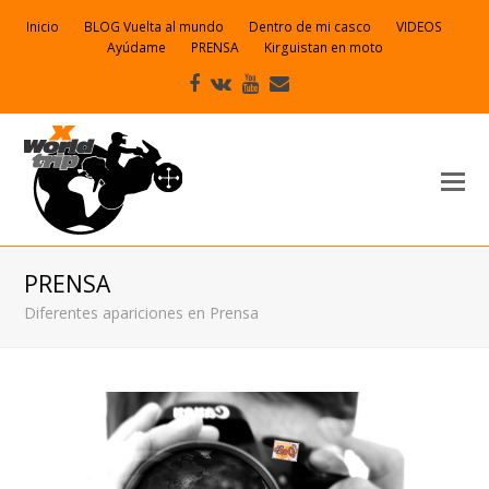
Inicio
BLOG Vuelta al mundo
Dentro de mi casco
VIDEOS
Ayúdame
PRENSA
Kirguistan en moto
Facebook
VK
Youtube
Correo
electrónico
PRENSA
Diferentes apariciones en Prensa