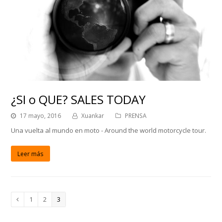
¿SI o QUE? SALES TODAY
17 mayo, 2016
Xuankar
PRENSA
Una vuelta al mundo en moto - Around the world motorcycle tour.
Leer más
Page
1
Page
2
Page
3
Anterior