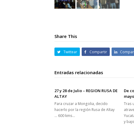
Share This
Twittear
Compartir
Compart
Entradas relacionadas
27 y 28 de Julio – REGION RUSA DE
De co
ALTAY
mayo
Para cruzar a Mongolia, decido
Tras 
hacerlo por la región Rusa de Altay
atrav
… 600 kms…
Yucat
y baj