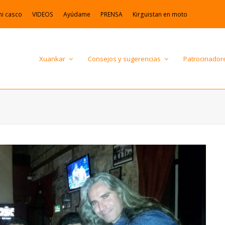
mi casco
VIDEOS
Ayúdame
PRENSA
Kirguistan en moto
Xuankar
Consejos y sugerencias
Patrocinador