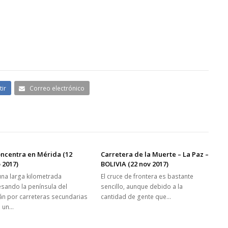
ir
Correo electrónico
ncentra en Mérida (12
Carretera de la Muerte – La Paz –
 2017)
BOLIVIA (22 nov 2017)
una larga kilometrada
El cruce de frontera es bastante
esando la península del
sencillo, aunque debido a la
án por carreteras secundarias
cantidad de gente que…
o un…