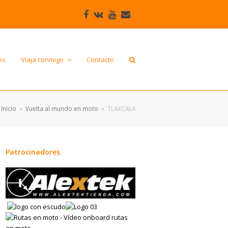
Facebook
VK
Youtube
Correo
electrónico
es
Viaja conmigo
Contacto
Inicio
»
Vuelta al mundo en moto
»
TLAXCALA
Patrocinadores