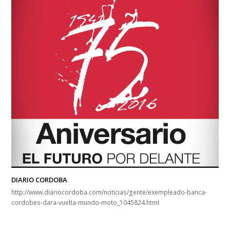
DIARIO CORDOBA
http://www.diariocordoba.com/noticias/gente/exempleado-banca-
cordobes-dara-vuelta-mundo-moto_1045824.html