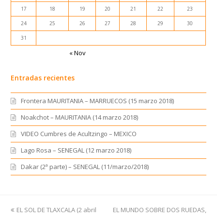
17
18
19
20
21
22
23
24
25
26
27
28
29
30
31
« Nov
Entradas recientes
Frontera MAURITANIA – MARRUECOS (15 marzo 2018)
Noakchot – MAURITANIA (14 marzo 2018)
VIDEO Cumbres de Acultzingo – MEXICO
Lago Rosa – SENEGAL (12 marzo 2018)
Dakar (2ª parte) – SENEGAL (11/marzo/2018)
previous
EL SOL DE TLAXCALA (2 abril
EL MUNDO SOBRE DOS RUEDAS,
next