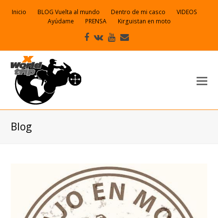
Inicio
BLOG Vuelta al mundo
Dentro de mi casco
VIDEOS
Ayúdame
PRENSA
Kirguistan en moto
Facebook
VK
Youtube
Correo
electrónico
Blog