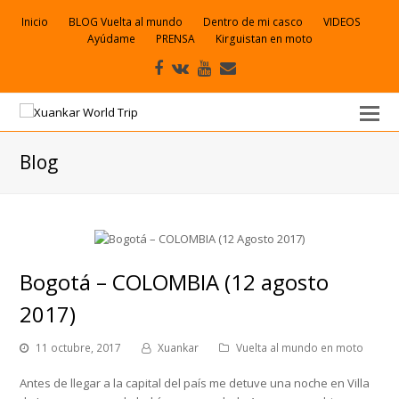
Inicio
BLOG Vuelta al mundo
Dentro de mi casco
VIDEOS
Ayúdame
PRENSA
Kirguistan en moto
Facebook
VK
Youtube
Correo
electrónico
Blog
Bogotá – COLOMBIA (12 agosto
2017)
11 octubre, 2017
Xuankar
Vuelta al mundo en moto
Antes de llegar a la capital del país me detuve una noche en Villa