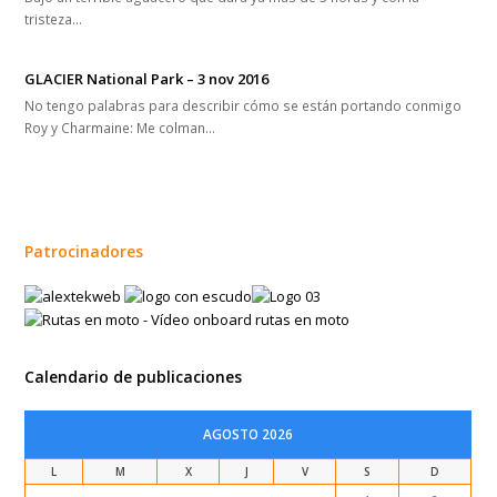
tristeza…
GLACIER National Park – 3 nov 2016
No tengo palabras para describir cómo se están portando conmigo
Roy y Charmaine: Me colman…
Patrocinadores
Calendario de publicaciones
AGOSTO 2026
L
M
X
J
V
S
D