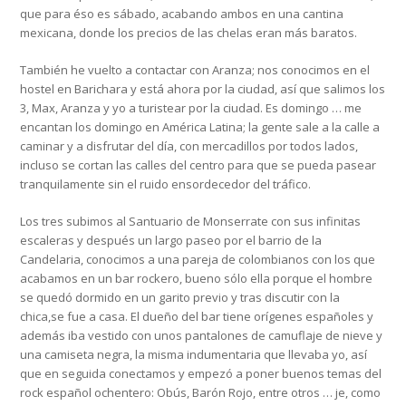
que para éso es sábado, acabando ambos en una cantina
mexicana, donde los precios de las chelas eran más baratos.
También he vuelto a contactar con Aranza; nos conocimos en el
hostel en Barichara y está ahora por la ciudad, así que salimos los
3, Max, Aranza y yo a turistear por la ciudad. Es domingo … me
encantan los domingo en América Latina; la gente sale a la calle a
caminar y a disfrutar del día, con mercadillos por todos lados,
incluso se cortan las calles del centro para que se pueda pasear
tranquilamente sin el ruido ensordecedor del tráfico.
Los tres subimos al Santuario de Monserrate con sus infinitas
escaleras y después un largo paseo por el barrio de la
Candelaria, conocimos a una pareja de colombianos con los que
acabamos en un bar rockero, bueno sólo ella porque el hombre
se quedó dormido en un garito previo y tras discutir con la
chica,se fue a casa. El dueño del bar tiene orígenes españoles y
además iba vestido con unos pantalones de camuflaje de nieve y
una camiseta negra, la misma indumentaria que llevaba yo, así
que en seguida conectamos y empezó a poner buenos temas del
rock español ochentero: Obús, Barón Rojo, entre otros … je, como