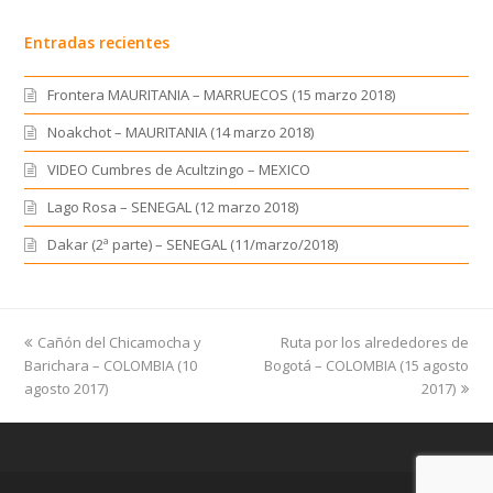
Entradas recientes
Frontera MAURITANIA – MARRUECOS (15 marzo 2018)
Noakchot – MAURITANIA (14 marzo 2018)
VIDEO Cumbres de Acultzingo – MEXICO
Lago Rosa – SENEGAL (12 marzo 2018)
Dakar (2ª parte) – SENEGAL (11/marzo/2018)
previous
Cañón del Chicamocha y
Ruta por los alrededores de
next
Barichara – COLOMBIA (10
post:
Bogotá – COLOMBIA (15 agosto
post:
agosto 2017)
2017)