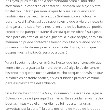
de Leyva, pues me lo había recomendado Aranza, una chica
mexicana que conocí en el hostel de Barichara. Me alojé en otro
hostel con un trato personal exquisito pues sus dueños son
también viajeros, recorrieron toda Sudamérica en motocarro
durante casi 3 años, así que saben bien lo que el viajero necesita
al llegar a una casa. Por la noche, en uno de los bares del pueblo,
conocí a una pareja bastante divertida que me ofreció su lujosa
casa para alojarme allí al día siguiente, a lo que acepté, pero a la
mañana no puede contactar a tiempo con ellos y cuando por fin
pudieron contestarme ya estaba cerca de Bogotá, por lo que
pospusimos la invitación para otra ocasión.
Ya en Bogotá me alojo en el único hostel que he encontrado que
tiene sitio para guardar la moto, pero está algo lejos del centro
histórico, así que ha tocado andar mucho porque además de que
el tráfico es bastante caótico, en las ciudades prefiero caminar
para así plasmarme del ambiente..
En el hostel he conocido a Max, un alemán que acaba de llegar a
Colombia y pasará por aquí 5 semanas. En seguida hemos hecho
buenas migas y ya el primer día nos fuimos a tomar unas
cervecitas por la zona T, la zona nocturna de moda de la ciudad,