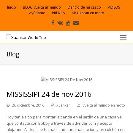
Inicio
BLOG Vuelta al mundo
Dentro de mi casco
VIDEOS
Ayúdame
PRENSA
Kirguistan en moto
Facebook
VK
Youtube
Correo
electrónico
Blog
MISSISSIPI 24 de nov 2016
26 diciembre, 2016
Xuankar
Vuelta al mundo en moto
Hoy tenía sitio para montar la tienda en el jardín de una casa ya
que contacté con Bobby a través de advrider.com y aceptó
alojarme. Al final me ha habilitado una habitación y un colchón en