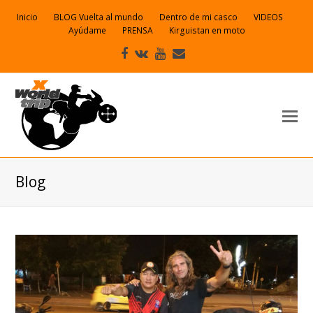
Inicio
BLOG Vuelta al mundo
Dentro de mi casco
VIDEOS
Ayúdame
PRENSA
Kirguistan en moto
Facebook
VK
Youtube
Correo
electrónico
Blog