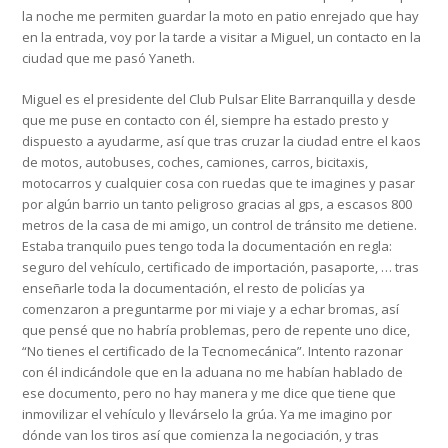
la noche me permiten guardar la moto en patio enrejado que hay
en la entrada, voy por la tarde a visitar a Miguel, un contacto en la
ciudad que me pasó Yaneth.
Miguel es el presidente del Club Pulsar Elite Barranquilla y desde
que me puse en contacto con él, siempre ha estado presto y
dispuesto a ayudarme, así que tras cruzar la ciudad entre el kaos
de motos, autobuses, coches, camiones, carros, bicitaxis,
motocarros y cualquier cosa con ruedas que te imagines y pasar
por algún barrio un tanto peligroso gracias al gps, a escasos 800
metros de la casa de mi amigo, un control de tránsito me detiene.
Estaba tranquilo pues tengo toda la documentación en regla:
seguro del vehículo, certificado de importación, pasaporte, … tras
enseñarle toda la documentación, el resto de policías ya
comenzaron a preguntarme por mi viaje y a echar bromas, así
que pensé que no habría problemas, pero de repente uno dice,
“No tienes el certificado de la Tecnomecánica”. Intento razonar
con él indicándole que en la aduana no me habían hablado de
ese documento, pero no hay manera y me dice que tiene que
inmovilizar el vehículo y llevárselo la grúa. Ya me imagino por
dónde van los tiros así que comienza la negociación, y tras