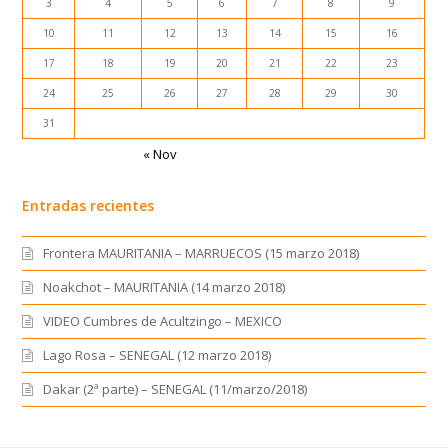
1
2
3
4
5
6
7
8
9
10
11
12
13
14
15
16
17
18
19
20
21
22
23
24
25
26
27
28
29
30
31
« Nov
Entradas recientes
Frontera MAURITANIA – MARRUECOS (15 marzo 2018)
Noakchot – MAURITANIA (14 marzo 2018)
VIDEO Cumbres de Acultzingo – MEXICO
Lago Rosa – SENEGAL (12 marzo 2018)
Dakar (2ª parte) – SENEGAL (11/marzo/2018)