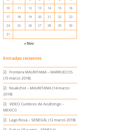
10
11
12
13
14
15
16
17
18
19
20
21
22
23
24
25
26
27
28
29
30
31
« Nov
Entradas recientes
Frontera MAURITANIA – MARRUECOS
(15 marzo 2018)
Noakchot – MAURITANIA (14 marzo
2018)
VIDEO Cumbres de Acultzingo –
MEXICO
Lago Rosa – SENEGAL (12 marzo 2018)
Dakar (2ª parte) – SENEGAL