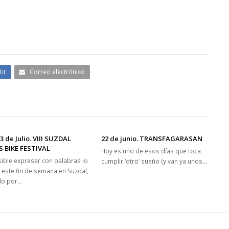
ir
Correo electrónico
y 3 de Julio. VIII SUZDAL
22 de junio. TRANSFAGARASAN
S BIKE FESTIVAL
Hoy es uno de esos días que toca
ible expresar con palabras lo
cumplir ‘otro’ sueño (y van ya unos…
o este fin de semana en Suzdal,
lo por…