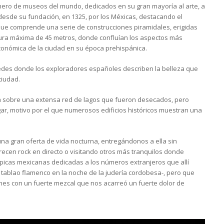
ero de museos del mundo, dedicados en su gran mayoría al arte, a
a desde su fundación, en 1325, por los Méxicas, destacando el
 que comprende una serie de construcciones piramidales, erigidas
tura máxima de 45 metros, donde confluían los aspectos más
 económica de la ciudad en su época prehispánica.
redes donde los exploradores españoles describen la belleza que
ciudad.
a sobre una extensa red de lagos que fueron desecados, pero
ar, motivo por el que numerosos edificios históricos muestran una
una gran oferta de vida nocturna, entregándonos a ella sin
recen rock en directo o visitando otros más tranquilos donde
típicas mexicanas dedicadas a los números extranjeros que allí
 tablao flamenco en la noche de la judería cordobesa-, pero que
hes con un fuerte mezcal que nos acarreó un fuerte dolor de