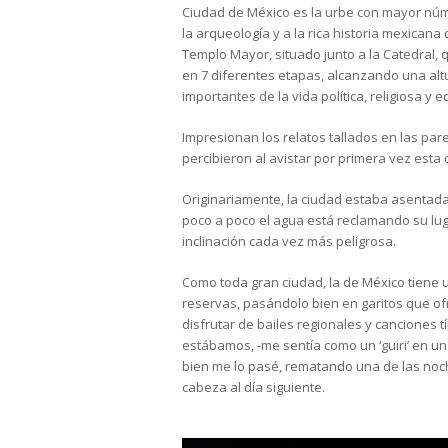
Ciudad de México es la urbe con mayor núm
la arqueología y a la rica historia mexican
Templo Mayor, situado junto a la Catedral,
en 7 diferentes etapas, alcanzando una al
importantes de la vida política, religiosa y
Impresionan los relatos tallados en las pa
percibieron al avistar por primera vez esta 
Originariamente, la ciudad estaba asentad
poco a poco el agua está reclamando su lug
inclinación cada vez más peligrosa.
Como toda gran ciudad, la de México tiene 
reservas, pasándolo bien en garitos que of
disfrutar de bailes regionales y canciones 
estábamos, -me sentía como un ‘guiri’ en un
bien me lo pasé, rematando una de las noc
cabeza al día siguiente.