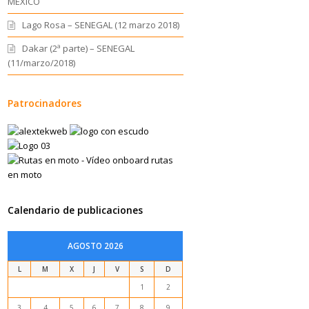
MEXICO
Lago Rosa – SENEGAL (12 marzo 2018)
Dakar (2ª parte) – SENEGAL
(11/marzo/2018)
Patrocinadores
Calendario de publicaciones
AGOSTO 2026
L
M
X
J
V
S
D
1
2
3
4
5
6
7
8
9