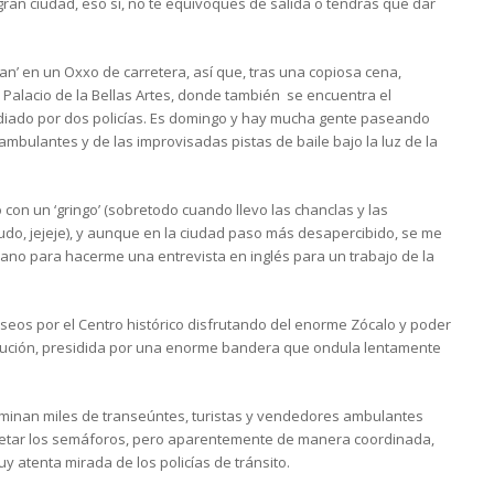
 gran ciudad, eso sí, no te equivoques de salida o tendrás que dar
’ en un Oxxo de carretera, así que, tras una copiosa cena,
 Palacio de la Bellas Artes, donde también se encuentra el
odiado por dos policías. Es domingo y hay mucha gente paseando
ambulantes y de las improvisadas pistas de baile bajo la luz de la
on un ‘gringo’ (sobretodo cuando llevo las chanclas y las
o, jejeje), y aunque en la ciudad paso más desapercibido, se me
mano para hacerme una entrevista en inglés para un trabajo de la
aseos por el Centro histórico disfrutando del enorme Zócalo y poder
titución, presidida por una enorme bandera que ondula lentamente
aminan miles de transeúntes, turistas y vendedores ambulantes
petar los semáforos, pero aparentemente de manera coordinada,
y atenta mirada de los policías de tránsito.