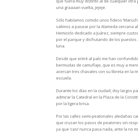
que fuera muy distinto al de cualquier otra
una graaaan vuelta, jejeje.
Sólo habíamos comido unos fideos ‘Maruchan
salimos a pasear por la Alameda cercana al
Hemiciclo dedicado a Juárez, siempre cust
por el parque y disfrutando de los puestos 
luna.
Desde que entré al país me han confundido c
bermudas de camuflaje, que es muy a menud
acercan tres chavales con su libreta en la 
escuela.
Durante los días en la ciudad, doy largos p
admirar la Catedral en la Plaza de la Cons
por la ligera brisa.
Por las calles semi-peatonales aledañas c
que cruzan los pasos de peatones sin res
ya que ‘casi’ nunca pasa nada, ante la no mu