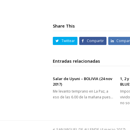
Share This
Twittear
Compartir
Compart
Entradas relacionadas
Salar de Uyuni – BOLIVIA (24 nov
1, 2 
2017)
BLUE
Me levanto temprano en La Paz, a
Impos
eso de las 6.00 de la mañana pues…
vivid
no so
previous
SAN MIGUEL DE ALLENDE (4 marzo 2017)