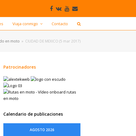
Facebook
VK
Youtube
Correo
electrónico
es
Viaja conmigo
Contacto
ndo en moto
»
CIUDAD DE MEXICO (5 mar 2017)
Patrocinadores
Calendario de publicaciones
AGOSTO 2026