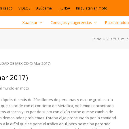
mi casco
VIDEOS
Ayúdame
PRENSA
Kirguistan en moto
Xuankar
Consejos y sugerencias
Patrocinador
Inicio
»
Vuelta al mu
ar 2017)
 al mundo en moto
alópolis de más de 20 millones de personas y es que gracias a la
que coincide con el concierto de Metallica, no hemos encontrado
ntos atascos y un par de susto con algún coche que se cambia de
o sin demasiados problemas. Estaba algo preocupado por la cantidad
a lo difícil que se pone el tráfico aquí, pero no me ha parecido