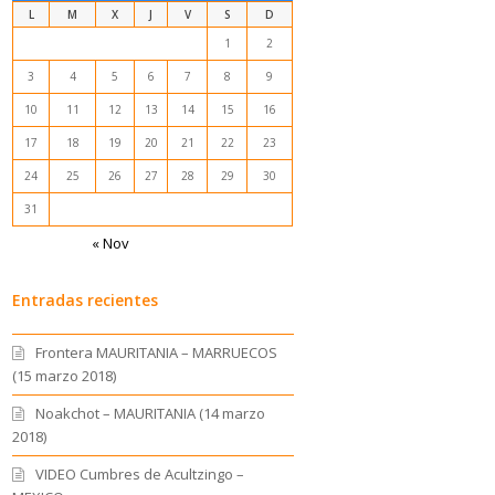
L
M
X
J
V
S
D
1
2
3
4
5
6
7
8
9
10
11
12
13
14
15
16
17
18
19
20
21
22
23
24
25
26
27
28
29
30
31
« Nov
Entradas recientes
Frontera MAURITANIA – MARRUECOS
(15 marzo 2018)
Noakchot – MAURITANIA (14 marzo
2018)
VIDEO Cumbres de Acultzingo –