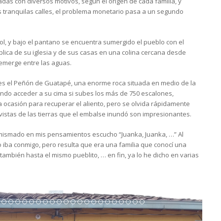
das con diversos motivos, según el origen de cada familia, y
 tranquilas calles, el problema monetario pasa a un segundo
ol, y bajo el pantano se encuentra sumergido el pueblo con el
ica de su iglesia y de sus casas en una colina cercana desde
 emerge entre las aguas.
na es el Peñón de Guatapé, una enorme roca situada en medio de la
endo acceder a su cima si subes los más de 750 escalones,
ocasión para recuperar el aliento, pero se olvida rápidamente
vistas de las tierras que el embalse inundó son impresionantes.
imismado en mis pensamientos escucho “Juanka, Juanka, …” Al
iba conmigo, pero resulta que era una familia que conocí una
ambién hasta el mismo pueblito, … en fin, ya lo he dicho en varias