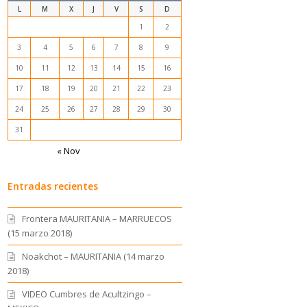
L
M
X
J
V
S
D
1
2
3
4
5
6
7
8
9
10
11
12
13
14
15
16
17
18
19
20
21
22
23
24
25
26
27
28
29
30
31
« Nov
Entradas recientes
Frontera MAURITANIA – MARRUECOS
(15 marzo 2018)
Noakchot – MAURITANIA (14 marzo
2018)
VIDEO Cumbres de Acultzingo –