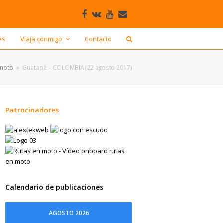
Facebook
VK
Youtube
Correo
electrónico
es
Viaja conmigo
Contacto
 moto
»
Guatapé – COLOMBIA (22 agosto 2017)
Patrocinadores
Calendario de publicaciones
AGOSTO 2026