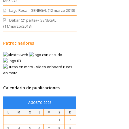
MEXICO
Lago Rosa – SENEGAL (12 marzo 2018)
Dakar (2ª parte) – SENEGAL
(11/marzo/2018)
Patrocinadores
Calendario de publicaciones
AGOSTO 2026
L
M
X
J
V
S
D
1
2
3
4
5
6
7
8
9