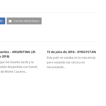
ir
Correo electrónico
berbio – ARGENTINA (25
15 de Julio de 2016 – KYRGYSTAN
 2018)
Este país no estaba en la ruta inicial,
 que me levanto tarde y la
pero estando tan cerca y no
ndida despedida con Daniel,
necesitando…
 de Monte Casares…