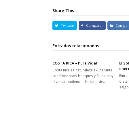
Share This
Twittear
Compartir
Compart
Entradas relacionadas
COSTA RICA – Pura Vida!
El So
enero
Costa Rica es naturaleza exuberante
Entre
con frondosos bosques y fauna muy
diste
diversa, pudiendo disfrutar de…
salgo