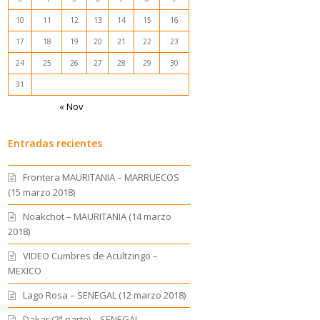
10
11
12
13
14
15
16
17
18
19
20
21
22
23
24
25
26
27
28
29
30
31
« Nov
Entradas recientes
Frontera MAURITANIA – MARRUECOS
(15 marzo 2018)
Noakchot – MAURITANIA (14 marzo
2018)
VIDEO Cumbres de Acultzingo –
MEXICO
Lago Rosa – SENEGAL (12 marzo 2018)
Dakar (2ª parte) – SENEGAL