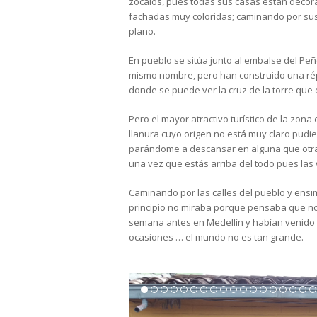
zócalos, pues todas sus casas están decora
fachadas muy coloridas; caminando por sus
plano.
En pueblo se sitúa junto al embalse del Peñ
mismo nombre, pero han construido una répl
donde se puede ver la cruz de la torre que
Pero el mayor atractivo turístico de la zo
llanura cuyo origen no está muy claro pudi
parándome a descansar en alguna que otra 
una vez que estás arriba del todo pues las 
Caminando por las calles del pueblo y ens
principio no miraba porque pensaba que no 
semana antes en Medellín y habían venido t
ocasiones … el mundo no es tan grande.