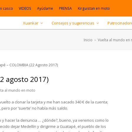
mi casco
VIDEOS
Ayúdame
PRENSA
Kirguistan en moto
Xuankar
Consejos y sugerencias
Patrocinador
Inicio
»
Vuelta al mundo en
2 agosto 2017)
lta al mundo en moto
elto a clonar la tarjeta y me han sacado 340 € de la cuenta;
 pero por ‘suerte’ no había más saldo.
nco y hacer la denuncia … ¿dónde?, bueno, ya veremos como lo
ecido dejar Medellín y dirigirme a Guatapé, el pueblo de los