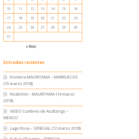
10
11
12
13
14
15
16
17
18
19
20
21
22
23
24
25
26
27
28
29
30
31
« Nov
Entradas recientes
Frontera MAURITANIA – MARRUECOS
(15 marzo 2018)
Noakchot – MAURITANIA (14 marzo
2018)
VIDEO Cumbres de Acultzingo –
MEXICO
Lago Rosa – SENEGAL (12 marzo 2018)
Dakar (2ª parte) – SENEGAL