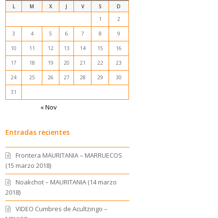
L
M
X
J
V
S
D
1
2
3
4
5
6
7
8
9
10
11
12
13
14
15
16
17
18
19
20
21
22
23
24
25
26
27
28
29
30
31
« Nov
Entradas recientes
Frontera MAURITANIA – MARRUECOS
(15 marzo 2018)
Noakchot – MAURITANIA (14 marzo
2018)
VIDEO Cumbres de Acultzingo –