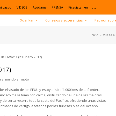
mi casco
VIDEOS
Ayúdame
PRENSA
Kirguistan en moto
Xuankar
Consejos y sugerencias
Patrocinador
Inicio
»
Vuelta a
017)
ta al mundo en moto
el visado de los EEUU y estoy a ‘sólo´1.000 kms de la frontera
ancisco me la tomo con calma, disfrutando de una de las mejores
 de cerca recorre toda la costa del Pacífico, ofreciendo unas vistas
tilados de vértigo, azotados por las furiosas olas del océano.