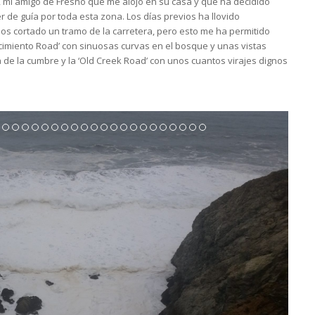
 mi amigo de Fresno que me alojó en su casa y que ha decidido
e guía por toda esta zona. Los días previos ha llovido
 cortado un tramo de la carretera, pero esto me ha permitido
acimiento Road’ con sinuosas curvas en el bosque y unas vistas
 de la cumbre y la ‘Old Creek Road’ con unos cuantos virajes dignos