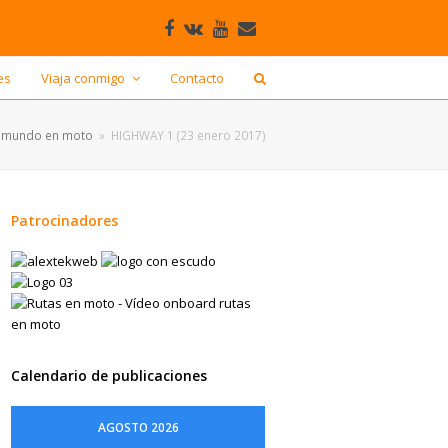
Facebook
VK
Youtube
Correo
electrónico
es
Viaja conmigo
Contacto
l mundo en moto
»
HIGHWAY 1 (23 enero 2017)
Patrocinadores
Calendario de publicaciones
AGOSTO 2026