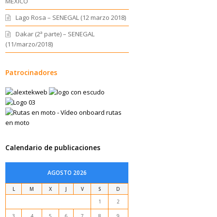
MEXICO
Lago Rosa – SENEGAL (12 marzo 2018)
Dakar (2ª parte) – SENEGAL
(11/marzo/2018)
Patrocinadores
Calendario de publicaciones
AGOSTO 2026
L
M
X
J
V
S
D
1
2
3
4
5
6
7
8
9