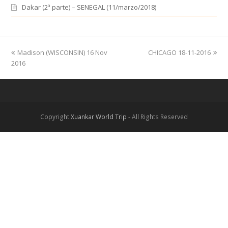
Dakar (2ª parte) – SENEGAL (11/marzo/2018)
previous
Madison (WISCONSIN) 16 Nov
CHICAGO 18-11-2016
next
2016
post:
post:
Copyright
Xuankar World Trip
- All Rights Reserved