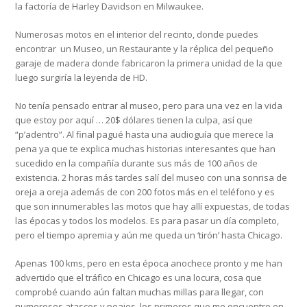
la factoría de Harley Davidson en Milwaukee.
Numerosas motos en el interior del recinto, donde puedes
encontrar un Museo, un Restaurante y la réplica del pequeño
garaje de madera donde fabricaron la primera unidad de la que
luego surgiría la leyenda de HD.
No tenía pensado entrar al museo, pero para una vez en la vida
que estoy por aquí … 20$ dólares tienen la culpa, así que
“p’adentro”. Al final pagué hasta una audioguía que merece la
pena ya que te explica muchas historias interesantes que han
sucedido en la compañía durante sus más de 100 años de
existencia. 2 horas más tardes salí del museo con una sonrisa de
oreja a oreja además de con 200 fotos más en el teléfono y es
que son innumerables las motos que hay allí expuestas, de todas
las épocas y todos los modelos. Es para pasar un día completo,
pero el tiempo apremia y aún me queda un ‘tirón’ hasta Chicago.
Apenas 100 kms, pero en esta época anochece pronto y me han
advertido que el tráfico en Chicago es una locura, cosa que
comprobé cuando aún faltan muchas millas para llegar, con
numerosos atascos y peajes, los primeros que me encuentro en