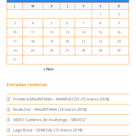
L
M
X
J
V
S
D
1
2
3
4
5
6
7
8
9
10
11
12
13
14
15
16
17
18
19
20
21
22
23
24
25
26
27
28
29
30
31
« Nov
Entradas recientes
Frontera MAURITANIA – MARRUECOS (15 marzo 2018)
Noakchot – MAURITANIA (14 marzo 2018)
VIDEO Cumbres de Acultzingo – MEXICO
Lago Rosa – SENEGAL (12 marzo 2018)