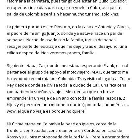
retornar a la carretera, pues tengo que estar en Quito (Ecuador)
en apenas cinco días para coger un vuelo a Cuba, así que la
salida de Colombia será sin hacer mucho turismo, solo kms.
La primera parada es en Riosucio, en la casa de Antonio y Gladis,
el padre de mi amigo Juanjo, donde ya estuve hace un par de
semanas. Noche de asado con la familia, tortilla de papas,
recoger parte del equipaje que me dejé y tras el desayuno, una
cálida despedida. Nos veremos pronto, familia.
Siguiente etapa, Cali, donde me estaba esperando Frank, el cual
pertenece al grupo de apoyo al motoviajero, M.A.I., que tanto me
ha ayudado en mi ruta por Colombia. Tras visita obligada al Cristo
Rey desde donde se divisa toda la ciudad de Cali, una rica cena
compartiendo sueños y viajes: Me cuentan que en breve
emprenderán un viaje de un año con toda la familia (esposa, 2
hijos y el perro) en una motoneta (tuc tuc) por toda sudamérica …
wow, el que no viaja es porque no quiere!
Mi última etapa en Colombia la pasé en Ipiales, cerca de la
frontera con Ecuador, concretamente en Córdoba en casa de
Rossy y Juli, otra motoposada de la red M.A.I. Pareja encantadora