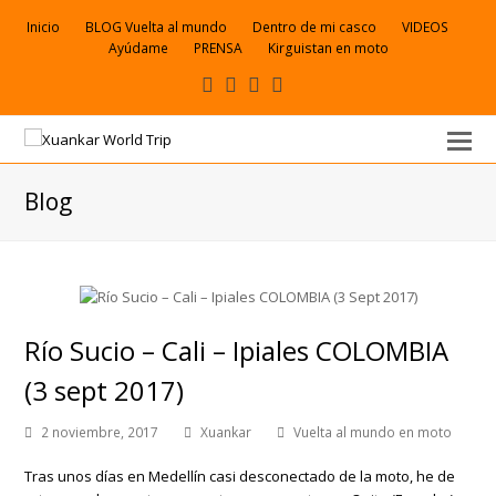
Inicio
BLOG Vuelta al mundo
Dentro de mi casco
VIDEOS
Ayúdame
PRENSA
Kirguistan en moto
Facebook
VK
Youtube
Correo
electrónico
Blog
Río Sucio – Cali – Ipiales COLOMBIA
(3 sept 2017)
2 noviembre, 2017
Xuankar
Vuelta al mundo en moto
Tras unos días en Medellín casi desconectado de la moto, he de