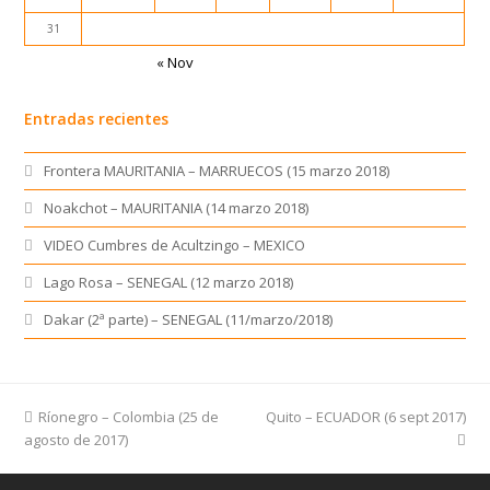
31
« Nov
Entradas recientes
Frontera MAURITANIA – MARRUECOS (15 marzo 2018)
Noakchot – MAURITANIA (14 marzo 2018)
VIDEO Cumbres de Acultzingo – MEXICO
Lago Rosa – SENEGAL (12 marzo 2018)
Dakar (2ª parte) – SENEGAL (11/marzo/2018)
previous
Ríonegro – Colombia (25 de
Quito – ECUADOR (6 sept 2017)
next
agosto de 2017)
post:
post: