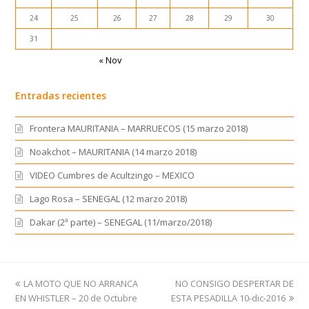
24
25
26
27
28
29
30
31
« Nov
Entradas recientes
Frontera MAURITANIA – MARRUECOS (15 marzo 2018)
Noakchot – MAURITANIA (14 marzo 2018)
VIDEO Cumbres de Acultzingo – MEXICO
Lago Rosa – SENEGAL (12 marzo 2018)
Dakar (2ª parte) – SENEGAL (11/marzo/2018)
previous
LA MOTO QUE NO ARRANCA
NO CONSIGO DESPERTAR DE
next
EN WHISTLER – 20 de Octubre
post:
ESTA PESADILLA 10-dic-2016
post: