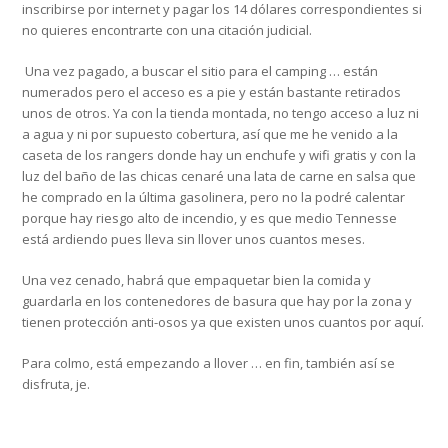
inscribirse por internet y pagar los 14 dólares correspondientes si
no quieres encontrarte con una citación judicial.
Una vez pagado, a buscar el sitio para el camping … están
numerados pero el acceso es a pie y están bastante retirados
unos de otros. Ya con la tienda montada, no tengo acceso a luz ni
a agua y ni por supuesto cobertura, así que me he venido a la
caseta de los rangers donde hay un enchufe y wifi gratis y con la
luz del baño de las chicas cenaré una lata de carne en salsa que
he comprado en la última gasolinera, pero no la podré calentar
porque hay riesgo alto de incendio, y es que medio Tennesse
está ardiendo pues lleva sin llover unos cuantos meses.
Una vez cenado, habrá que empaquetar bien la comida y
guardarla en los contenedores de basura que hay por la zona y
tienen protección anti-osos ya que existen unos cuantos por aquí.
Para colmo, está empezando a llover … en fin, también así se
disfruta, je.
20161123_163008