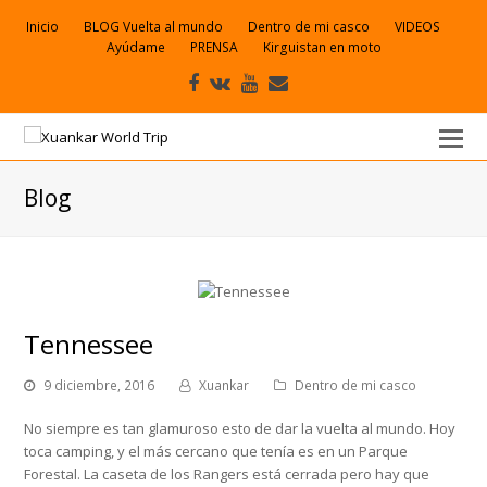
Inicio
BLOG Vuelta al mundo
Dentro de mi casco
VIDEOS
Ayúdame
PRENSA
Kirguistan en moto
Facebook
VK
Youtube
Correo
electrónico
Blog
Tennessee
9 diciembre, 2016
Xuankar
Dentro de mi casco
No siempre es tan glamuroso esto de dar la vuelta al mundo. Hoy
toca camping, y el más cercano que tenía es en un Parque
Forestal. La caseta de los Rangers está cerrada pero hay que