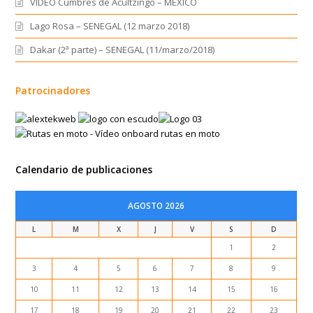
VIDEO Cumbres de Acultzingo – MEXICO
Lago Rosa – SENEGAL (12 marzo 2018)
Dakar (2ª parte) – SENEGAL (11/marzo/2018)
Patrocinadores
Calendario de publicaciones
AGOSTO 2026
L
M
X
J
V
S
D
1
2
3
4
5
6
7
8
9
10
11
12
13
14
15
16
17
18
19
20
21
22
23