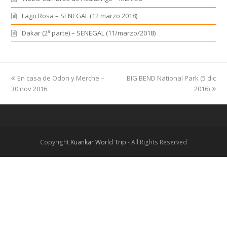
Lago Rosa – SENEGAL (12 marzo 2018)
Dakar (2ª parte) – SENEGAL (11/marzo/2018)
previous
En casa de Odon y Merche –
BIG BEND National Park (5 dic
next
30 nov 2016
post:
post:
2016)
Copyright
Xuankar World Trip
- All Rights Reserved