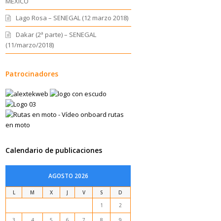
MEXICO
Lago Rosa – SENEGAL (12 marzo 2018)
Dakar (2ª parte) – SENEGAL
(11/marzo/2018)
Patrocinadores
Calendario de publicaciones
AGOSTO 2026
L
M
X
J
V
S
D
1
2
3
4
5
6
7
8
9