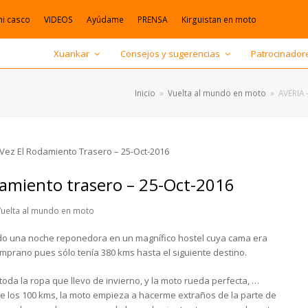
mi casco
VIDEOS
Ayúdame
PRENSA
Kirguistan en moto
Xuankar
Consejos y sugerencias
Patrocinador
Inicio
»
Vuelta al mundo en moto
»
AVERIA 
damiento trasero – 25-Oct-2016
Vuelta al mundo en moto
do una noche reponedora en un magnífico hostel cuya cama era
prano pues sólo tenía 380 kms hasta el siguiente destino.
toda la ropa que llevo de invierno, y la moto rueda perfecta, …
e los 100 kms, la moto empieza a hacerme extraños de la parte de