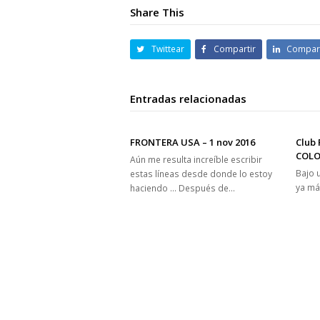
Share This
Twittear
Compartir
Compart
Entradas relacionadas
FRONTERA USA – 1 nov 2016
Club 
COLOM
Aún me resulta increíble escribir
Bajo 
estas líneas desde donde lo estoy
ya má
haciendo … Después de…