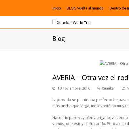
Inicio
BLOG Vuelta al mundo
Dentro de 
Blog
AVERIA – Otra vez el ro
10 noviembre, 2016
Xuankar
La jornada se planteaba perfecta: He pasa
más ancha que larga, me levanté no muy tem
Hace frío pero voy bien abrigado, vistiendo 
vamos, que estoy disfrutando. Pero a eso d