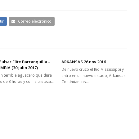
ir
Correo electrónico
Pulsar Elite Barranquilla –
ARKANSAS 26 nov 2016
BIA (30 julio 2017)
De nuevo cruzo el Río Mississippi y
un terrible aguacero que dura
entro en un nuevo estado, Arkansas.
s de 3 horas y con la tristeza…
Continúan los…