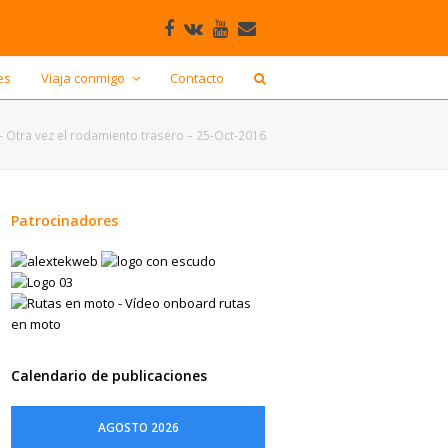
Facebook
VK
Youtube
Correo
electrónico
es
Viaja conmigo
Contacto
– Otra vez el rodamiento trasero – 25-Oct-2016
Patrocinadores
Calendario de publicaciones
AGOSTO 2026