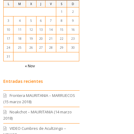
L
M
X
J
V
S
D
1
2
3
4
5
6
7
8
9
10
11
12
13
14
15
16
17
18
19
20
21
22
23
24
25
26
27
28
29
30
31
« Nov
Entradas recientes
Frontera MAURITANIA – MARRUECOS
(15 marzo 2018)
Noakchot – MAURITANIA (14 marzo
2018)
VIDEO Cumbres de Acultzingo –