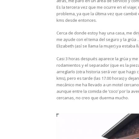
atrás, me paro en un área de servicio y co
Es la tercera vez que me ocurre en el viaje; 
problema, ya que la última vez que cambié 
kms desde entonces.
Cerca de donde estoy hay una casa, me dirijo
me ayude con el tema del seguro y la grúa 
Elizabeth (así se llama la mujer) ya estaba
Casi 3 horas después aparece la grúa y me l
rodamientos y el separador (que es la pie
arreglarlo (otra historia será ver que hago
kms), pero es tarde (las 17.00 horas) y deja
mecánico me ha llevado a un motel cercan
aunque entre la comida de ‘coco’ por la ave
cercanas, no creo que duerma mucho.