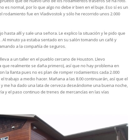
mpruebo que de nuevo uno de los rodamientos traseros se ha roto.
no es normal, por lo que algo no debe ir bien en el buje. Eso sí es un
el rodamiento fue en Vladivostok y sólo he recorrido unos 2.000
 hasta allí y sale una señora. Le explico la situación y le pido que
… Al minuto ya estaba sentado en su salón tomando un café y
 llamando a la compañía de seguros.
leva a un taller en el pueblo cercano de Houston. Llevo
za que realmente se daña primero), así que no hay problema en
 con la llanta pues no es plan de romper rodamientos cada 2.000
n el trabajo a medio hacer. Mañana a las 8.00 continuarán, así que el
o y me ha dado una lata de cerveza deseándome una buena noche,
ría y el paso continuo de trenes de mercancías en las vías