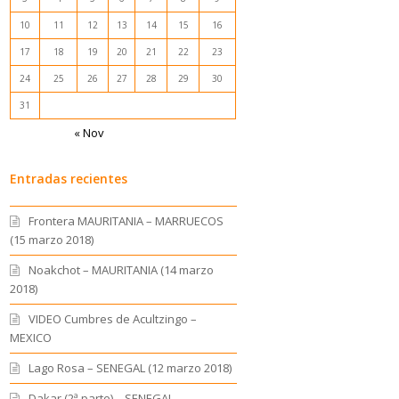
10
11
12
13
14
15
16
17
18
19
20
21
22
23
24
25
26
27
28
29
30
31
« Nov
Entradas recientes
Frontera MAURITANIA – MARRUECOS
(15 marzo 2018)
Noakchot – MAURITANIA (14 marzo
2018)
VIDEO Cumbres de Acultzingo –
MEXICO
Lago Rosa – SENEGAL (12 marzo 2018)
Dakar (2ª parte) – SENEGAL