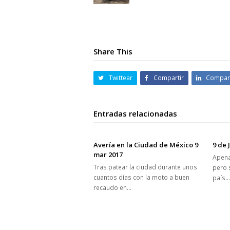
Share This
Twittear
Compartir
Compart
Entradas relacionadas
Avería en la Ciudad de México 9
9 de 
mar 2017
Apena
Tras patear la ciudad durante unos
pero 
cuantos días con la moto a buen
país
recaudo en…