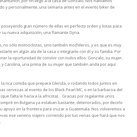
Xunantunich, por fin llego a la casa de Gonzalo. Nos habíamos
ado y personalmente, una semana antes en el evento biker de
s, poseyendo gran número de ellas en perfecto orden y listas para
 y su nueva adquisición, una flamante Dyna.
, no sólo motociclistas, sino también mochileros, y es que es muy
larte en algún ala de la casa o integrarte con él y su familia. Por
ener la oportunidad de convivir con todos ellos: Gonzalo, su mujer,
as y Carolina, una prima de su mujer que también anda por aquí
e la rica comida que prepara Glenda, o rodando todos juntos en
as cervezas al evento de los Black Pearl MC, o en la barbacoa del
(que falta le hacía a la africota)… Gracias por regalarme unos
ompré en Bulgaria ya estaban bastante, deteriorados, por decirlo
tu apoyo en la frontera para cruzar a Guatemala. Nos volveremos a
llevas ese veneno viajero corriendo por tus venas que hará que nos
.