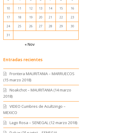
10
11
12
13
14
15
16
17
18
19
20
21
22
23
24
25
26
27
28
29
30
31
« Nov
Entradas recientes
Frontera MAURITANIA – MARRUECOS
(15 marzo 2018)
Noakchot – MAURITANIA (14 marzo
2018)
VIDEO Cumbres de Acultzingo –
MEXICO
Lago Rosa – SENEGAL (12 marzo 2018)
Dakar (2ª parte) – SENEGAL