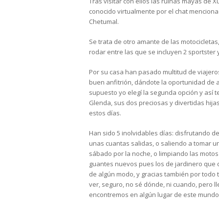
Tras visitar con ellos las ruinas mayas de 
conocido virtualmente por el chat mencion
Chetumal.
Se trata de otro amante de las motocicleta
rodar entre las que se incluyen 2 sportster
Por su casa han pasado multitud de viajeros
buen anfitrión, dándote la oportunidad de ais
supuesto yo elegí la segunda opción y así t
Glenda, sus dos preciosas y divertidas hij
estos días.
Han sido 5 inolvidables días: disfrutando d
unas cuantas salidas, o saliendo a tomar un
sábado por la noche, o limpiando las motos 
guantes nuevos pues los de jardinero que c
de algún modo, y gracias también por todo 
ver, seguro, no sé dónde, ni cuando, pero 
encontremos en algún lugar de este mundo