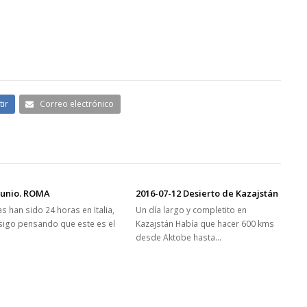
ir
Correo electrónico
Junio. ROMA
2016-07-12 Desierto de Kazajstán
s han sido 24 horas en Italia,
Un día largo y completito en
sigo pensando que este es el
Kazajstán Había que hacer 600 kms
…
desde Aktobe hasta…