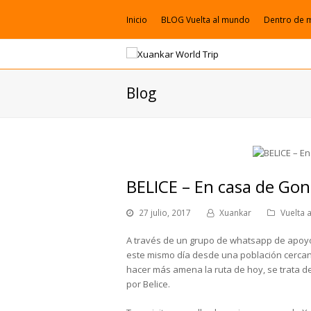
Inicio
BLOG Vuelta al mundo
Dentro de 
Blog
BELICE – En casa de Gon
27 julio, 2017
Xuankar
Vuelta 
A través de un grupo de whatsapp de apoyo
este mismo día desde una población cercana
hacer más amena la ruta de hoy, se trata d
por Belice.