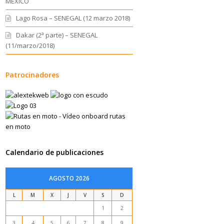
MEXICO
Lago Rosa – SENEGAL (12 marzo 2018)
Dakar (2ª parte) – SENEGAL
(11/marzo/2018)
Patrocinadores
Calendario de publicaciones
AGOSTO 2026
L
M
X
J
V
S
D
1
2
3
4
5
6
7
8
9