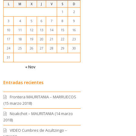
L
M
X
J
V
S
D
1
2
3
4
5
6
7
8
9
10
11
12
13
14
15
16
17
18
19
20
21
22
23
24
25
26
27
28
29
30
31
« Nov
Entradas recientes
Frontera MAURITANIA – MARRUECOS
(15 marzo 2018)
Noakchot – MAURITANIA (14 marzo
2018)
VIDEO Cumbres de Acultzingo –