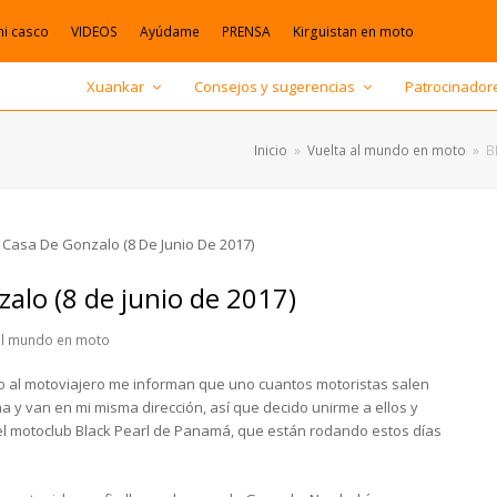
mi casco
VIDEOS
Ayúdame
PRENSA
Kirguistan en moto
Xuankar
Consejos y sugerencias
Patrocinador
Inicio
»
Vuelta al mundo en moto
»
B
zalo (8 de junio de 2017)
al mundo en moto
 al motoviajero me informan que uno cuantos motoristas salen
 y van en mi misma dirección, así que decido unirme a ellos y
el motoclub Black Pearl de Panamá, que están rodando estos días