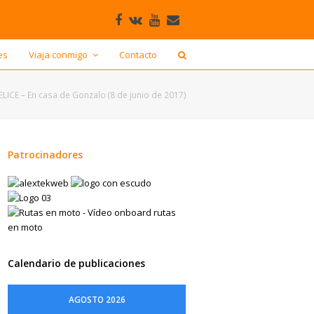
Facebook
VK
Youtube
Correo
electrónico
es
Viaja conmigo
Contacto
ELICE – En casa de Gonzalo (8 de junio de 2017)
Patrocinadores
Calendario de publicaciones
AGOSTO 2026