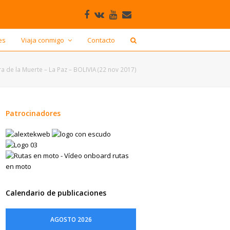
Facebook
VK
Youtube
Correo
electrónico
es
Viaja conmigo
Contacto
a de la Muerte – La Paz – BOLIVIA (22 nov 2017)
Patrocinadores
Calendario de publicaciones
AGOSTO 2026