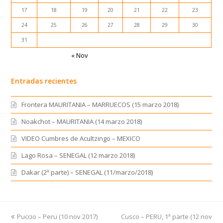
17
18
19
20
21
22
23
24
25
26
27
28
29
30
31
« Nov
Entradas recientes
Frontera MAURITANIA – MARRUECOS (15 marzo 2018)
Noakchot – MAURITANIA (14 marzo 2018)
VIDEO Cumbres de Acultzingo – MEXICO
Lago Rosa – SENEGAL (12 marzo 2018)
Dakar (2ª parte) – SENEGAL (11/marzo/2018)
previous
Puccio – Peru (10 nov 2017)
Cusco – PERU, 1ª parte (12 nov
next