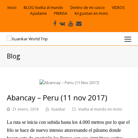
Inicio
BLOG Vuelta al mundo
Dentro de mi casco
VIDEOS
Ayúdame
PRENSA
Kirguistan en moto
Facebook
VK
Youtube
Correo
electrónico
Blog
Abancay – Peru (11 nov 2017)
21 enero, 2018
Xuankar
Vuelta al mundo en moto
La ruta se inicia con subida hasta los 4.000 metros por lo que el
frío se hace de nuevo intenso atravesando el páramo donde