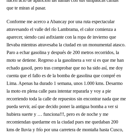
hacen acto de aparición las llamas con sus simpáticas caritas
que te miran al pasar.
Conforme me acerco a Abancay por una ruta espectacular
atravesando el valle del río Lambrama, el calor comienza a
aparecer, siendo casi asfixiante con la ropa de invierno que
llevaba mientras atravesaba la ciudad en un monumental atasco.
Paro a echar gasolina y después de 200 metros recorridos, la
moto se detiene. Regreso a la gasolinera a ver si es que me han
echado gasoil, pero tras comprobar que no ha sido así, me doy
cuenta que el fallo es de la bomba de gasolina que compré en
Lima. Apenas ha durado 1 semana, unos 1.000 kms. Desarmo
la moto en plena calle para intentar repararla y voy a pie
recorriendo toda la calle de repuestos sin encontrar nada que me
pueda servir, así que decido poner la antigua bomba a ver si
hubiera suerte y … funciona!!!, pero es de noche y me
recomiendan quedarme en la ciudad pues me quedaban 200
kms de lluvia y frío por una carretera de montaña hasta Cusco,