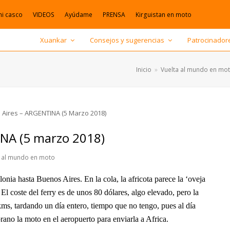
mi casco
VIDEOS
Ayúdame
PRENSA
Kirguistan en moto
Xuankar
Consejos y sugerencias
Patrocinador
Inicio
»
Vuelta al mundo en mo
NA (5 marzo 2018)
a al mundo en moto
onia hasta Buenos Aires. En la cola, la africota parece la ‘oveja
l coste del ferry es de unos 80 dólares, algo elevado, pero la
kms, tardando un día entero, tiempo que no tengo, pues al día
rano la moto en el aeropuerto para enviarla a Africa.