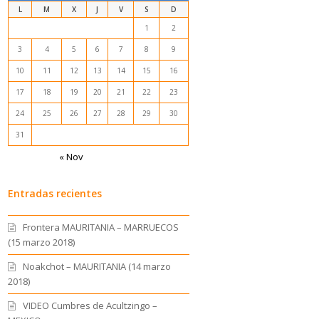
L
M
X
J
V
S
D
1
2
3
4
5
6
7
8
9
10
11
12
13
14
15
16
17
18
19
20
21
22
23
24
25
26
27
28
29
30
31
« Nov
Entradas recientes
Frontera MAURITANIA – MARRUECOS
(15 marzo 2018)
Noakchot – MAURITANIA (14 marzo
2018)
VIDEO Cumbres de Acultzingo –