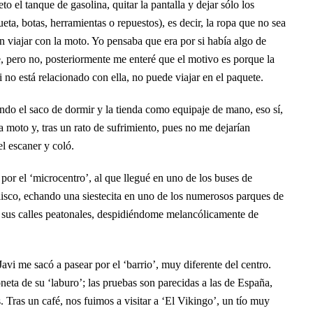
o el tanque de gasolina, quitar la pantalla y dejar sólo los
eta, botas, herramientas o repuestos), es decir, la ropa que no sea
 viajar con la moto. Yo pensaba que era por si había algo de
e, pero no, posteriormente me enteré que el motivo es porque la
i no está relacionado con ella, no puede viajar en el paquete.
ndo el saco de dormir y la tienda como equipaje de mano, eso sí,
 la moto y, tras un rato de sufrimiento, pues no me dejarían
el escaner y coló.
r por el ‘microcentro’, al que llegué en uno de los buses de
isco, echando una siestecita en uno de los numerosos parques de
 sus calles peatonales, despidiéndome melancólicamente de
avi me sacó a pasear por el ‘barrio’, muy diferente del centro.
eta de su ‘laburo’; las pruebas son parecidas a las de España,
. Tras un café, nos fuimos a visitar a ‘El Vikingo’, un tío muy