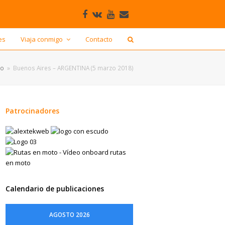
Facebook
VK
Youtube
Correo
electrónico
es
Viaja conmigo
Contacto
to
»
Buenos Aires – ARGENTINA (5 marzo 2018)
Patrocinadores
Calendario de publicaciones
AGOSTO 2026