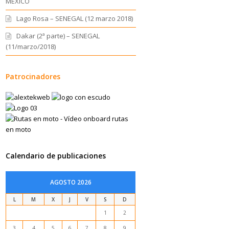
MEXICO
Lago Rosa – SENEGAL (12 marzo 2018)
Dakar (2ª parte) – SENEGAL
(11/marzo/2018)
Patrocinadores
Calendario de publicaciones
AGOSTO 2026
L
M
X
J
V
S
D
1
2
3
4
5
6
7
8
9