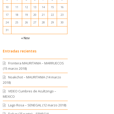
10
11
12
13
14
15
16
17
18
19
20
21
22
23
24
25
26
27
28
29
30
31
« Nov
Entradas recientes
Frontera MAURITANIA – MARRUECOS
(15 marzo 2018)
Noakchot – MAURITANIA (14 marzo
2018)
VIDEO Cumbres de Acultzingo –
MEXICO
Lago Rosa – SENEGAL (12 marzo 2018)
Dakar (2ª parte) – SENEGAL