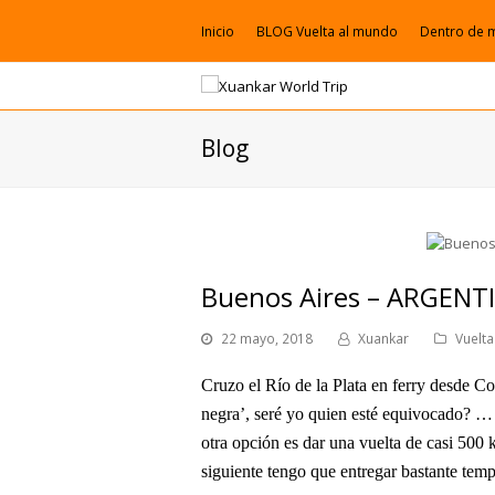
Inicio
BLOG Vuelta al mundo
Dentro de 
Blog
Buenos Aires – ARGENTI
22 mayo, 2018
Xuankar
Vuelt
Cruzo el Río de la Plata en ferry desde Col
negra’, seré yo quien esté equivocado? … E
otra opción es dar una vuelta de casi 500 
siguiente tengo que entregar bastante temp