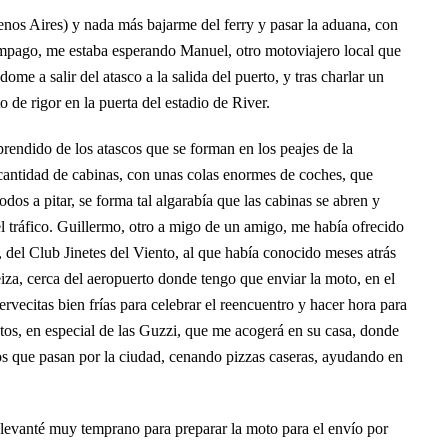
s Aires) y nada más bajarme del ferry y pasar la aduana, con
impago, me estaba esperando Manuel, otro motoviajero local que
e a salir del atasco a la salida del puerto, y tras charlar un
o de rigor en la puerta del estadio de River.
rendido de los atascos que se forman en los peajes de la
la cantidad de cabinas, con unas colas enormes de coches, que
dos a pitar, se forma tal algarabía que las cabinas se abren y
l tráfico. Guillermo, otro a migo de un amigo, me había ofrecido
i, del Club Jinetes del Viento, al que había conocido meses atrás
za, cerca del aeropuerto donde tengo que enviar la moto, en el
vecitas bien frías para celebrar el reencuentro y hacer hora para
tos, en especial de las Guzzi, que me acogerá en su casa, donde
os que pasan por la ciudad, cenando pizzas caseras, ayudando en
e levanté muy temprano para preparar la moto para el envío por